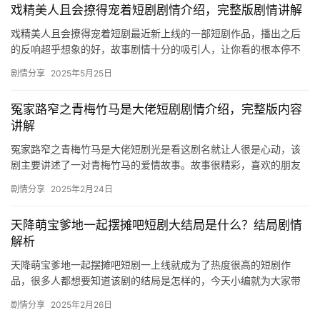
星
戏精美人且会撩得宠着短剧剧情介绍，完整版剧情讲解
选
戏精美人且会撩得宠着短剧最近新上线的一部短剧作品，播出之后
的反响超乎想象的好，故事剧情十分的吸引人，让你看的根本停不
下来，想要看更多精彩剧情内容的可以来看看下面的介绍吧。 ​ 戏
🎬
剧情分享
2025年5月25日
精…
短
冤家路窄之青梅竹马是大佬短剧剧情介绍，完整版内容
剧
讲解
剧
冤家路窄之青梅竹马是大佬短剧光是看这剧名就让人很是心动，该
剧主要讲述了一对青梅竹马的爱情故事。故事很精彩，喜欢的朋友
场
们千万不要错过啦。 ​ 冤家路窄之青梅竹马是大佬短剧剧情介绍 过…
剧情分享
2025年2月24日
天降萌宝爹地一起摆摊吧短剧大结局是什么？结局剧情
解析
天降萌宝爹地一起摆摊吧短剧一上线就成为了热度很高的短剧作
品，很多人都想要知道该剧的结局是怎样的，今天小编就为大家带
来了详细的结局剧情介绍，快来一起看看吧。 天降萌宝爹地一起摆
剧情分享
2025年2月26日
摊吧短…