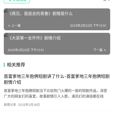
语
《再见，我逝去的青春》剧情是什么
文
集
上一篇
2025年2月23日 下午12:51
🔥
《大梁第一女仵作》剧情介绍
热
2025年2月23日 下午12:51
下一篇
榜
相关推荐
速
登录
注册
递
首富爹地三年抱俩短剧讲了什么-首富爹地三年抱俩短剧
剧情介绍
🌱
首富爹地三年抱俩短剧当下比较热门火爆的一款的短剧作品，深受
广大的网友们的喜爱，故事剧情引人入胜，演员们的演技都在线
博
的，想要了解更多精彩内容的朋友们可以来看看下面的详细介绍。 ​
剧情分享
2025年2月26日
主
首…