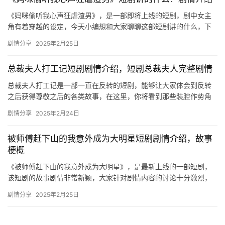
《妈咪偷听我心声狂虐渣男》，是一部即将上线的短剧，剧中女主
角有着穿越的设定，今天小编想和大家聊聊这部短剧讲的什么，下
文是关于剧情的详细介绍，更多的精彩内容欢迎关注mic影视！
剧情分享
2025年2月25日
《妈…
总裁夫人打工记短剧剧情介绍，短剧总裁夫人完整剧情
总裁夫人打工记是一部一直在反转的短剧，能够让大家体会到反转
之后获得尊敬之后的各类故事，在这里，你将看到那些装腔作势角
色最终凄惨的下场，小编为大家带来了总裁夫人打工记短剧剧情介
剧情分享
2025年2月24日
绍，快…
被师傅赶下山的我意外成为大明星短剧剧情介绍，故事
梗概
《被师傅赶下山的我意外成为大明星》，是最新上线的一部短剧，
该短剧的故事剧情非常新颖，大家针对剧情内容的讨论十分激烈，
下文是关于短剧剧情的详细介绍，感兴趣的话不妨来看看吧！ 被师
剧情分享
2025年2月25日
傅赶…