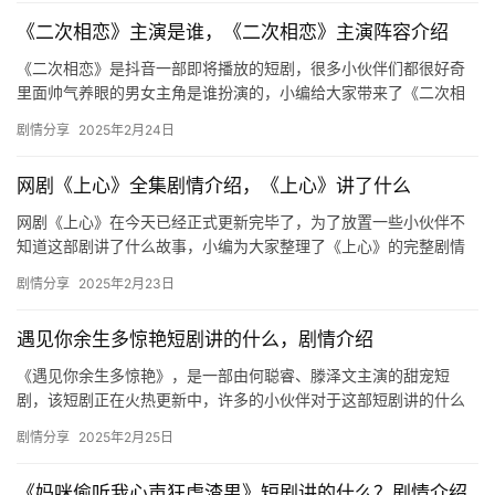
《二次相恋》主演是谁，《二次相恋》主演阵容介绍
《二次相恋》是抖音一部即将播放的短剧，很多小伙伴们都很好奇
里面帅气养眼的男女主角是谁扮演的，小编给大家带来了《二次相
恋》主演阵容介绍，快来一起看看吧！ ​ 《二次相恋》主演是谁 主…
剧情分享
2025年2月24日
网剧《上心》全集剧情介绍，《上心》讲了什么
网剧《上心》在今天已经正式更新完毕了，为了放置一些小伙伴不
知道这部剧讲了什么故事，小编为大家整理了《上心》的完整剧情
介绍，一起来看看吧！ 于洛被亲近之人所害含恨而终。重生后，她
剧情分享
2025年2月23日
立誓…
遇见你余生多惊艳短剧讲的什么，剧情介绍
《遇见你余生多惊艳》，是一部由何聪睿、滕泽文主演的甜宠短
剧，该短剧正在火热更新中，许多的小伙伴对于这部短剧讲的什么
十分关注，下文是关于其剧情等内容的详细介绍哦！ 遇见你余生多
剧情分享
2025年2月25日
惊艳短…
《妈咪偷听我心声狂虐渣男》短剧讲的什么？剧情介绍