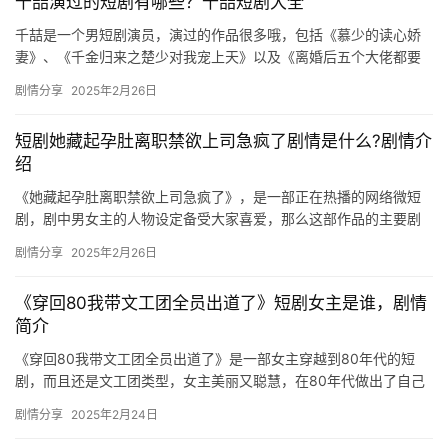
千喆演过的短剧有哪些？千喆短剧大全
千喆是一个男短剧演员，演过的作品很多哦，包括《慕少的读心娇
妻》、《千金归来之楚少对我宠上天》以及《离婚后五个大佬都要
娶我》等等，感兴趣的朋友们可以看看他的作品哦！ 1、暴君夺娇
剧情分享
2025年2月26日
2…
短剧她藏起孕肚离职禁欲上司急疯了剧情是什么?剧情介
绍
《她藏起孕肚离职禁欲上司急疯了》，是一部正在热播的网络微短
剧，剧中男女主的人物设定备受大家喜爱，那么这部作品的主要剧
情是什么呢？小编为大家整理了关于剧情内容的详细介绍，快来看
剧情分享
2025年2月26日
看吧！…
《穿回80我带文工团全员出道了》短剧女主是谁，剧情
简介
《穿回80我带文工团全员出道了》是一部女主穿越到80年代的短
剧，而且还是文工团类型，女主美丽又聪慧，在80年代做出了自己
的一番事业，小编给大家带来了剧情简介，快来一起看看吧！
剧情分享
2025年2月24日
《穿…