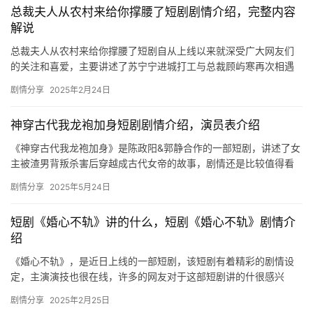
总裁夫人从农村来给你撑腰了短剧剧情介绍，完整内容
解说
总裁夫人从农村来给你撑腰了短剧自从上线以来就深受广大网友们
的关注和喜爱，主要讲述了苏宁宁进城打工与总裁顾屿寒再次相遇
的故事。想要了解详细内容的可以来mic影视看看吧。 总裁夫人从
剧情分享
2025年2月24日
农…
神穿古代我龙袍加身短剧剧情介绍，演员表介绍
《神穿古代我龙袍加身》是陈政阳&郭静合作的一部短剧，讲述了女
主被渣男背叛杀害后穿越成古代女帝的故事，剧情还是比较值得看
的，感兴趣的可以来看看哦！ 主演： 陈政阳&郭…
剧情分享
2025年5月24日
短剧《婚心不轨》讲的什么，短剧《婚心不轨》剧情介
绍
《婚心不轨》，是近日上线的一部短剧，该短剧有着精彩的剧情设
定，主演演技也很在线，许多的网友对于这部短剧讲的什很感兴
趣，下文是关于短剧剧情的详细介绍，一起来看看吧！ 短剧《婚心
剧情分享
2025年2月25日
不轨》…