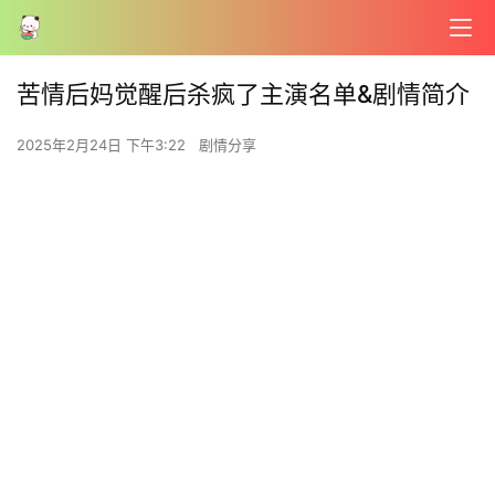
苦情后妈觉醒后杀疯了主演名单&剧情简介
2025年2月24日 下午3:22
剧情分享