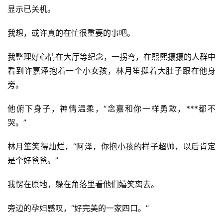
显示已关机。
我想，或许真的在忙很重要的事吧。
我整理好心情在大厅等纪念，一拐弯，在熙熙攘攘的人群中
看到许嘉泽抱着一个小女孩，林月笙挺着大肚子跟在他身
旁。
他俯下身子，神情温柔，“念嘉和你一样勇敢，***都不
哭。”
林月笙笑得灿烂，“阿泽，你抱小孩的样子超帅，以后肯定
首
是个好爸爸。”
页
我愣在原地，躲在角落里看他们嬉笑离去。
📖
旁边的孕妇感叹，“好完美的一家四口。”
墨