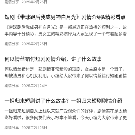
剧情分享
2025年2月25日
神话…
短剧《带球跑后我成男神白月光》剧情介绍&精彩看点
《带球跑后我成男神白月光》是一部最近正在热播的短剧之一，故
事内容十分精彩，男女主的精彩演绎为大家呈现了一个有着超多看
点的爱情短剧，小编此次将向大家介绍一下这部短剧，感兴趣的话
剧情分享
2025年2月25日
一起来…
何以情丝错付短剧剧情介绍，讲了什么故事
何以情丝错付是一部剧情非常精彩的短剧，女主原本是一个聋子，
却被渣男和心机女利用，小编给大家带来了何以情丝错付短剧剧情
介绍，有兴趣的小伙伴们欢迎来一起看看吧！ 钟情下嫁凤凰男何耀
剧情分享
2025年2月24日
祖,…
一姐归来短剧讲了什么故事？一姐归来短剧剧情介绍
一姐归来短剧自从上线以来就广受观众们的好评，剧情实在是太精
彩好看啦，很多网友们表示根本不够看，今天小编为大家带来了更
多精彩剧情介绍，感兴趣的可以来看看吧。 一姐归来短剧剧情介绍
剧情分享
2025年2月26日
公…