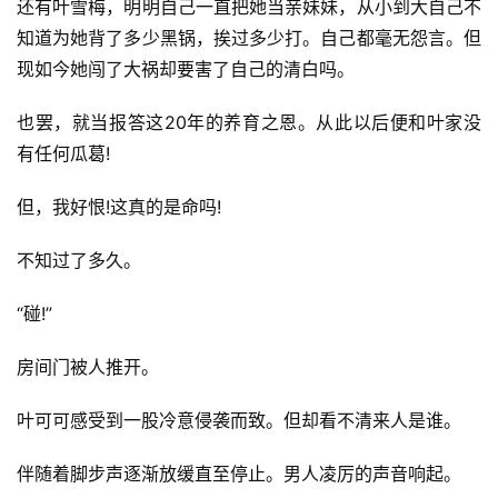
还有叶雪梅，明明自己一直把她当亲妹妹，从小到大自己不
知道为她背了多少黑锅，挨过多少打。自己都毫无怨言。但
现如今她闯了大祸却要害了自己的清白吗。
也罢，就当报答这20年的养育之恩。从此以后便和叶家没
有任何瓜葛!
但，我好恨!这真的是命吗!
不知过了多久。
“碰!”
房间门被人推开。
叶可可感受到一股冷意侵袭而致。但却看不清来人是谁。
伴随着脚步声逐渐放缓直至停止。男人凌厉的声音响起。