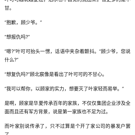
甘。
页
“抱歉，顾少爷。”
📖
“想报仇吗?”
墨
语
“嗯?”叶可可抬头一愣，话语中夹杂着颤抖。“顾少爷，您说
什么?”
文
集
“想复仇吗?”顾北宸像是看出了叶可可的不甘心。
🔥
“我可以帮你，以顾家的实力，想要灭了叶家轻而易举。”
热
是啊，顾家是华夏传承百年的家族，不仅仅集团企业涉及全
榜
面而且还有军方背景，说是第一家族也不足为过。
速
而叶家别说传承了，只不过算是个开了家公司的暴发户罢
登录
注册
递
了。