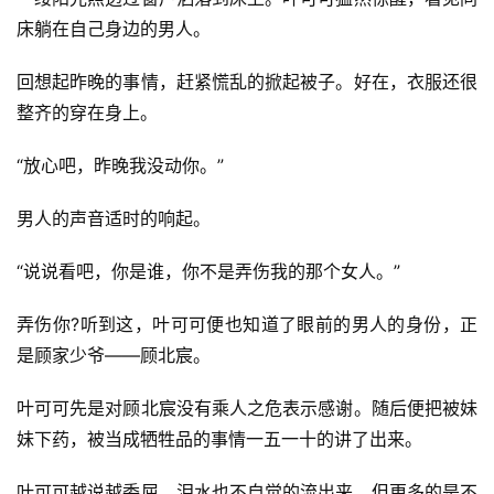
床躺在自己身边的男人。
回想起昨晚的事情，赶紧慌乱的掀起被子。好在，衣服还很
整齐的穿在身上。
“放心吧，昨晚我没动你。”
男人的声音适时的响起。
“说说看吧，你是谁，你不是弄伤我的那个女人。”
弄伤你?听到这，叶可可便也知道了眼前的男人的身份，正
是顾家少爷——顾北宸。
叶可可先是对顾北宸没有乘人之危表示感谢。随后便把被妹
妹下药，被当成牺牲品的事情一五一十的讲了出来。
叶可可越说越委屈，泪水也不自觉的流出来。但更多的是不
首