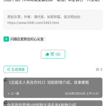
原创文章，作者：课代表，如若转载，请注明出处：
https://www.568r.com/2462.html
闪婚后爱顾总的心尖宠
赞
(0)
生成海报
0
《总裁夫人来自农村2》短剧剧情介绍，故事梗概
上一篇
2025年2月24日 上午11:47
你是我的爱情VIP短剧主演名单&剧情介绍