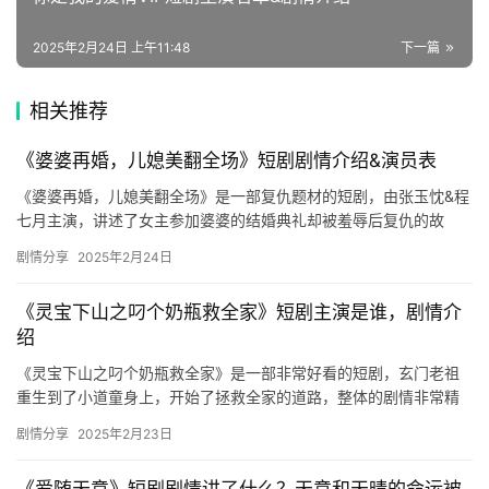
2025年2月24日 上午11:48
下一篇
相关推荐
《婆婆再婚，儿媳美翻全场》短剧剧情介绍&演员表
《婆婆再婚，儿媳美翻全场》是一部复仇题材的短剧，由张玉忱&程
七月主演，讲述了女主参加婆婆的结婚典礼却被羞辱后复仇的故
事，感兴趣的可以来看看具体介绍！ 《婆婆再婚，儿媳美翻全…
剧情分享
2025年2月24日
《灵宝下山之叼个奶瓶救全家》短剧主演是谁，剧情介
绍
《灵宝下山之叼个奶瓶救全家》是一部非常好看的短剧，玄门老祖
重生到了小道童身上，开始了拯救全家的道路，整体的剧情非常精
彩，感兴趣的朋友们欢迎来这里一起去看看吧！ 《灵宝下山之叼个
剧情分享
2025年2月23日
奶瓶…