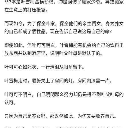
命?本是叶雪梅蛮横骄横，冲撞误伤了顾家少爷。导致顾家
在生意上的打压报复。
而现如今，为了保全叶家，保全他们的亲生闺女，身为养女
的自己却成了牺牲品。现在告诉自己说这是自己的命?
即便如此，但叶可可明白，叶雪梅能有机会给自己的饮料里
放东西并送到酒店里，说明叶父叶母是默认了的。
叶可可心如死灰，一行清泪从眼角留下。
叶雪梅走时，顺势关上了房间的灯。房间内漆黑一片。
叶可可不明白，自己明明那么努力却仍是得不到叶父叶母的
认可。
只因为自己是养女吗，那既然如此，为何又要收养自己。