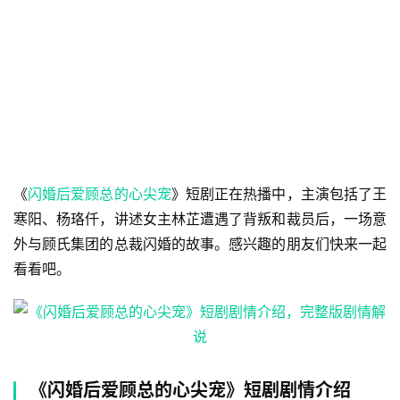
《
闪婚后爱顾总的心尖宠
》短剧正在热播中，主演包括了王
寒阳、杨珞仟，讲述女主林芷遭遇了背叛和裁员后，一场意
外与顾氏集团的总裁闪婚的故事。感兴趣的朋友们快来一起
看看吧。
《闪婚后爱顾总的心尖宠》短剧剧情介绍