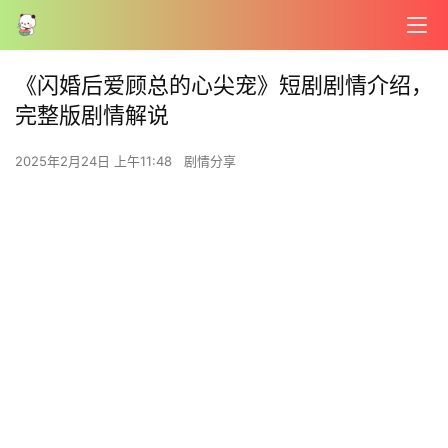
《闪婚后爱顾总的心尖宠》短剧剧情介绍，
完整版剧情解说
2025年2月24日 上午11:48
剧情分享