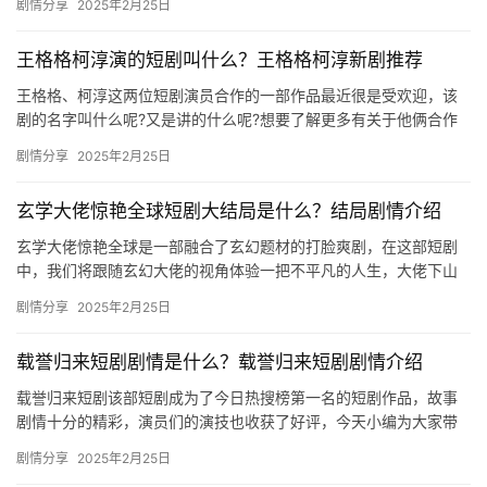
剧情分享
2025年2月25日
明坠…
王格格柯淳演的短剧叫什么？王格格柯淳新剧推荐
王格格、柯淳这两位短剧演员合作的一部作品最近很是受欢迎，该
剧的名字叫什么呢?又是讲的什么呢?想要了解更多有关于他俩合作
过的短剧作品的可以来mic影视看看吧。 王格格柯淳演的短剧叫什…
剧情分享
2025年2月25日
玄学大佬惊艳全球短剧大结局是什么？结局剧情介绍
玄学大佬惊艳全球是一部融合了玄幻题材的打脸爽剧，在这部短剧
中，我们将跟随玄幻大佬的视角体验一把不平凡的人生，大佬下山
只为阻止六哥婚姻破裂，体验一系列跌宕起伏的精彩故事，这部剧
剧情分享
2025年2月25日
迎来了…
载誉归来短剧剧情是什么？载誉归来短剧剧情介绍
载誉归来短剧该部短剧成为了今日热搜榜第一名的短剧作品，故事
剧情十分的精彩，演员们的演技也收获了好评，今天小编为大家带
来了详细的剧情介绍，感兴趣的可以来看看吧。 ​ 载誉归来短剧剧
剧情分享
2025年2月25日
情…