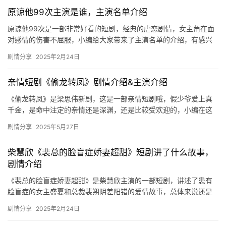
原谅他99次主演是谁，主演名单介绍
原谅他99次是一部非常好看的短剧，经典的虐恋剧情，女主角在面
对感情的伤害不屈服，小编给大家带来了主演名单的介绍，有感兴
趣的小伙伴们欢迎来这里一起去看看吧！ ​ 《原谅他99次》的主…
剧情分享
2025年2月24日
亲情短剧《偷龙转凤》剧情介绍&主演介绍
《偷龙转凤》是梁思伟新剧，这是一部亲情短剧哦，假少爷爱上真
千金，是命中注定的亲情还是深渊，还是比较受欢迎的，小编在这
里整理了《偷龙转凤》剧情介绍&主演介绍，感兴趣的小伙伴快…
剧情分享
2025年5月27日
柴慧欣《裴总的脸盲症娇妻超甜》短剧讲了什么故事，
剧情介绍
《裴总的脸盲症娇妻超甜》是柴慧欣主演的一部短剧，讲述了患有
脸盲症的女主盛夏和总裁裴朔阴差阳错的爱情故事，总体来说还是
比较甜的，感兴趣的可以来看看哦！ 有脸盲症的盛夏和裴朔在裴爷
剧情分享
2025年2月24日
爷的…