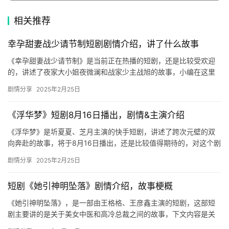
博
相关推荐
主
幸孕甜妻战少请节制短剧剧情介绍，讲了什么故事
星
《幸孕甜妻战少请节制》是当前正在热播的短剧，还是比较受欢迎
选
的，讲述了夜家大小姐夜微澜和战家少主战旭的故事，小编在这里
整理了幸孕甜妻战少请节制短剧剧情介绍，感兴趣的朋友们快来看
剧情分享
2025年2月25日
🎬
看吧！…
短
《浮华梦》短剧8月16日播出，剧情&主演介绍
剧
《浮华梦》是圻夏夏、芝月主演的快手短剧，讲述了跨次元壁的双
向奔赴的故事，将于8月16日播出，还是比较值得期待的，对这个剧
剧
感兴趣的朋友们快来看看吧！ 主演：圻夏夏、芝月 播出平台：快…
剧情分享
2025年2月25日
场
短剧《她引神明坠落》剧情介绍，故事梗概
《她引神明坠落》，是一部由王格格、王彦鑫主演的短剧，这部短
剧主要讲的是关于美女中医和高冷总裁之间的故事，下文内容是关
于短剧剧情的详细介绍，感兴趣的话不妨来看看吧！ 短剧《她引神