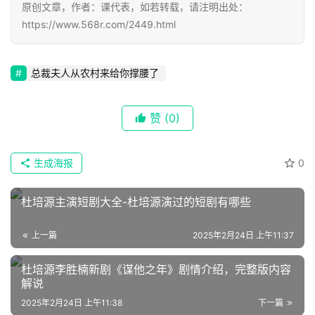
原创文章，作者：课代表，如若转载，请注明出处：
📖
https://www.568r.com/2449.html
墨
语
总裁夫人从农村来给你撑腰了
文
赞
(0)
集
🔥
生成海报
0
热
杜培源主演短剧大全-杜培源演过的短剧有哪些
榜
速
上一篇
2025年2月24日 上午11:37
登录
注册
递
杜培源李胜楠新剧《谋他之年》剧情介绍，完整版内容
解说
🌱
2025年2月24日 上午11:38
下一篇