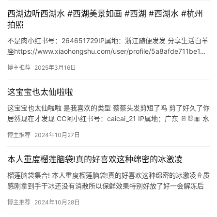
西湖边听西湖水 #西湖美景如画 #西湖 #西湖水 #杭州
拍照
不是肉小红书号：264651729IP属地：浙江随便发发 分享生活白羊
座https://www.xiaohongshu.com/user/profile/5a8afde711be1…
博主推荐
2025年3月16日
这宝宝也太仙啦啦
这宝宝也太仙啦啦 是我喜欢的类型 蔡蔡头发剪短了吗 剪了好久了你
居然现在才发现 CC阿小红书号：caicai_21 IP属地：广东 🥛🐰🎀 水
瓶座时尚博主 https://www.…
博主推荐
2024年10月27日
本人重度榴莲脑袋!真的好喜欢这种绵密的冰激凌
榴莲脑袋集合! 本人重度榴莲脑袋!真的好喜欢这种绵密的冰激凌🍦质
感刚拿到手干冰还没有消散所以保鲜效果特别好放了好一会解冻后
赶紧炫进我这个小馋嘴啦 🛒：鲜密探泰国树熟榴莲200g 金…
博主推荐
2024年10月28日