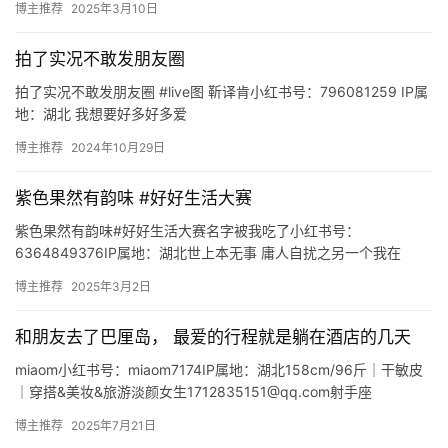
博主推荐
2025年3月10日
剧
拍了实况不敢发朋友圈
剧
拍了实况不敢发朋友圈 #live图 靳译肯小红书号：796081259 IP属
场
地：湖北 我想要好多好多爱
https://www.xiaohongshu.com/user/prof…
博主推荐
2024年10月29日
紫色果然有韵味 #好好生活大赛
紫色果然有韵味#好好生活大赛名字被我吃了小红书号：
6364849376IP属地：湖北世上本无事 庸人自扰之另一个我在
xeva☎️商务🈴Q:3054251984@qq.comV: -…
博主推荐
2025年3月2日
和朋友去了巴厘岛， 最爱的行程就是躺在酒店的几天
miaom小红书号：miaom7174IP属地：湖北158cm/96斤｜干敏皮
｜穿搭&美妆&旅游淡颜女生1712835151@qq.com射手座
https://www.xiaoho…
博主推荐
2025年7月21日