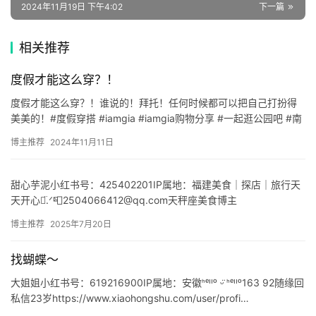
🔥
2024年11月19日 下午4:02
下一篇
热
相关推荐
榜
度假才能这么穿？！
速
登录
注册
度假才能这么穿？！谁说的！拜托！任何时候都可以把自己打扮得
递
美美的！#度假穿搭 #iamgia #iamgia购物分享 #一起逛公园吧 #南
昌 #沙滩裙 #南昌岛上花园 #岛上花园小…
博主推荐
2024年11月11日
🌱
博
甜心芋泥小红书号：425402201IP属地：福建美食｜探店｜旅行天
主
天开心ᯅ̈.ᐟ📮2504066412@qq.com天秤座美食博主
https://www.xiaohongshu.…
星
博主推荐
2025年7月20日
选
找蝴蝶～
大姐姐小红书号：619216900IP属地：安徽ᑋᵉᑊᑊᵒ ᵕ̈ ᑋᵉᑊᑊᵒ163 92随缘回
🎬
私信23岁https://www.xiaohongshu.com/user/profi…
短