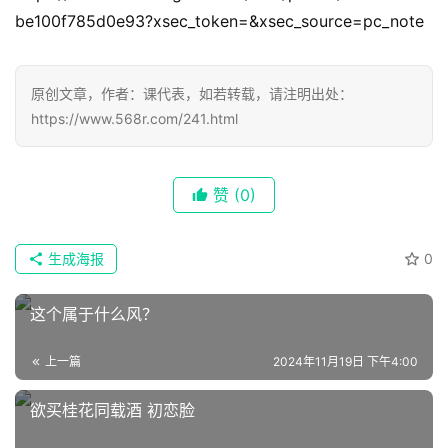
be100f785d0e93?xsec_token=&xsec_source=pc_note
原创文章，作者：课代表，如若转载，请注明出处：
https://www.568r.com/241.html
首
赞
(0)
页
📖
生成海报
0
墨
这个属于什么风？
语
文
上一篇
2024年11月19日 下午4:00
集
欲买桂花同载酒 初恋脸