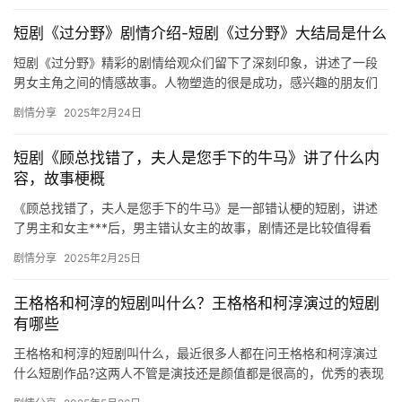
短剧《过分野》剧情介绍-短剧《过分野》大结局是什么
短剧《过分野》精彩的剧情给观众们留下了深刻印象，讲述了一段
男女主角之间的情感故事。人物塑造的很是成功，感兴趣的朋友们
快来一起看看吧。 短剧《过分野》剧情介绍 故事发生在一个名为
剧情分享
2025年2月24日
&l…
短剧《顾总找错了，夫人是您手下的牛马》讲了什么内
容，故事梗概
《顾总找错了，夫人是您手下的牛马》是一部错认梗的短剧，讲述
了男主和女主***后，男主错认女主的故事，剧情还是比较值得看
的，感兴趣的朋友们可以看看哦！ 因为陆书怡醉酒，不小心与被人
剧情分享
2025年2月25日
下…
王格格和柯淳的短剧叫什么？王格格和柯淳演过的短剧
有哪些
王格格和柯淳的短剧叫什么，最近很多人都在问王格格和柯淳演过
什么短剧作品?这两人不管是演技还是颜值都是很高的，优秀的表现
给观众们留下了深刻的印象，感兴趣的朋友们不妨可以来一起看