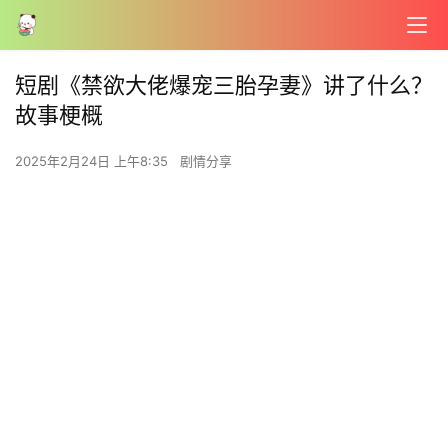
短剧《禁欲大佬爆宠三胎孕妻》讲了什么？
故事梗概
2025年2月24日 上午8:35
剧情分享