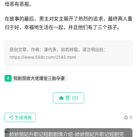
母恶有恶报。
首
在故事的最后，男主对女主展开了热烈的追求，最终两人重
页
归于好，幸福地生活在一起，并且他们有了三个孩子。
📖
墨
原创文章，作者：课代表，如若转载，请注明出处：
https://www.568r.com/2145.html
语
文
短剧禁欲大佬爆宠三胎孕妻
集
赞
(0)
🔥
热
生成海报
0
榜
速
娇娇侧妃升职记短剧剧情介绍-娇娇侧妃升职记短剧完