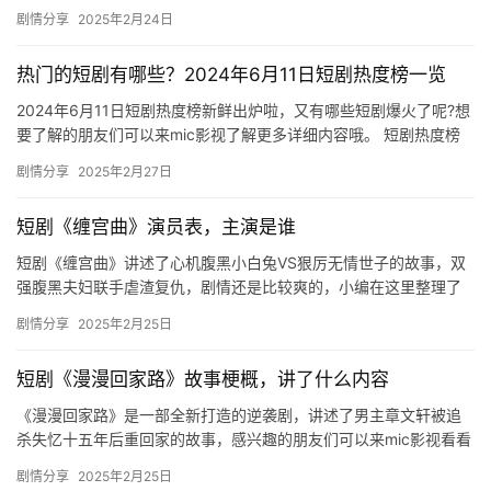
兴趣的小伙伴们欢迎来这里一起看看吧！ 女儿死后我换脸进入仇人
剧情分享
2025年2月24日
家短…
热门的短剧有哪些？2024年6月11日短剧热度榜一览
2024年6月11日短剧热度榜新鲜出炉啦，又有哪些短剧爆火了呢?想
要了解的朋友们可以来mic影视了解更多详细内容哦。 短剧热度榜
上山海的《永夜》目前排名第一，美光的《婚姻启示录》排…
剧情分享
2025年2月27日
短剧《缠宫曲》演员表，主演是谁
短剧《缠宫曲》讲述了心机腹黑小白兔VS狠厉无情世子的故事，双
强腹黑夫妇联手虐渣复仇，剧情还是比较爽的，小编在这里整理了
主演介绍，感兴趣的朋友们快来看看吧！ 主演：余茵&吴竹…
剧情分享
2025年2月25日
短剧《漫漫回家路》故事梗概，讲了什么内容
《漫漫回家路》是一部全新打造的逆袭剧，讲述了男主章文轩被追
杀失忆十五年后重回家的故事，感兴趣的朋友们可以来mic影视看看
具体的剧情介绍哦！ 章氏集团总裁章文轩遭人追杀，虽被流浪儿
剧情分享
2025年2月25日
救…