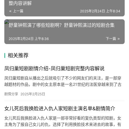
登录
注册
整内容讲解
递
上一篇
2025年2月24日 上午8:34
🌱
舒童钟熙演了哪些短剧啊？舒童钟熙演过的短剧合集
博
2025年2月24日 上午8:36
下一篇
主
星
相关推荐
选
凤归巢短剧剧情介绍-凤归巢短剧完整内容解说
凤归巢短剧自从播出之后就吸引了不少的网友们的关注，是一部穿
🎬
越题材的作品，剧中的女主原本是一名21世纪的法医穿越来到了古
代成为命在旦夕的相府小姐...... ​ 凤归巢短剧剧情介绍 …
短
剧情分享
2025年2月25日
剧
女儿死后我换脸进入仇人家短剧主演名单&剧情简介
剧
女儿死后我换脸进入仇人家是一部非常好看的复仇类型的短剧，女
场
主角为了报自己女儿的仇，选择了利用换脸技术来进去的故事，有