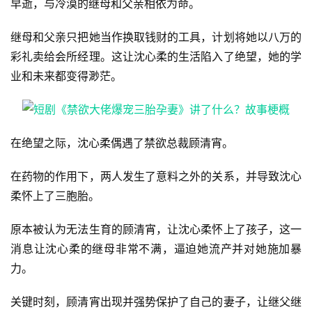
早逝，与冷漠的继母和父亲相依为命。
继母和父亲只把她当作换取钱财的工具，计划将她以八万的
彩礼卖给会所经理。这让沈心柔的生活陷入了绝望，她的学
业和未来都变得渺茫。
在绝望之际，沈心柔偶遇了禁欲总裁顾清宵。
在药物的作用下，两人发生了意料之外的关系，并导致沈心
柔怀上了三胞胎。
原本被认为无法生育的顾清宵，让沈心柔怀上了孩子，这一
消息让沈心柔的继母非常不满，逼迫她流产并对她施加暴
力。
关键时刻，顾清宵出现并强势保护了自己的妻子，让继父继