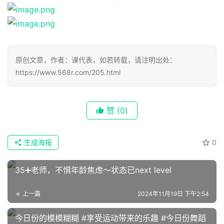
原创文章，作者：课代表，如若转载，请注明出处：
https://www.568r.com/205.html
首
页
赞
(0)
📖
生成海报
0
墨
语
35➕老师，不惧年龄焦虑～状态已next level
文
上一篇
2024年11月19日 下午2:54
集
今日份的模模糊糊 #享受运动带来的乐趣 #今日份舞蹈