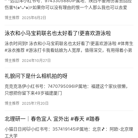
^ ^远山澪小红书号：9743305880IP属地：陕西不要用伤害去回应
短
伤害٩(๑❛ᴗ❛๑)۶如果你可以没有理由的恨一个人那么我也可以去爱
剧
@momohttps://www.xiao…
博主推荐
2025年6月2日
剧
泳衣和小马宝莉联名也太好看了!更喜欢游泳啦
场
泳衣时间到❗️ 泳衣和小马宝莉联名也太好看了!更喜欢游泳啦 #体育生
#泳衣推荐 #游泳打卡我看姑娘为人宽厚，值得深交，有用得着小弟
的地方尽管开口 年轻人不要天天想着找刺激，多读读…
博主推荐
2024年10月27日
礼貌问下是什么相机拍的呀
克克克洛伊小红书号：7470795096IP属地：福建这个家伙很懒，
只想把你留下来49岁福建厦门
https://www.xiaohongshu.com/user/profile/6…
博主推荐
2025年7月20日
北理研一｜春色宜人 宜外出 #春天 #踏春
小猫日日闲🐱小红书号：357419145IP属地：北京🎵：阿欧-北京理
工大学