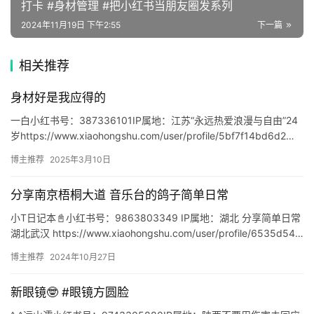
打卡 #身材管理 #把小红书当朋友圈发系列
🔥
2024年11月19日 下午2:55
下一篇
热
榜
相关推荐
速
身材好是我应得的
登录
注册
递
一白小红书号：387336101IP属地：江苏“永远热爱浪漫与自由”24
岁https://www.xiaohongshu.com/user/profile/5bf7f14bd6d2…
🌱
博主推荐
2025年3月10日
博
分享南京梧桐大道 音乐台的鸽子简单日常
主
小T日记本📓小红书号：9863803349 IP属地：湖北 分享简单日常
星
湖北武汉 https://www.xiaohongshu.com/user/profile/6535d54…
选
博主推荐
2024年10月27日
新眼镜🤓 #眼镜方圆脸
🎬