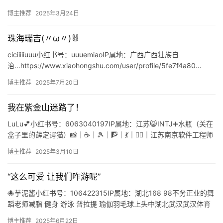
https://www.xiaohongshu.com/user/profile/5d09e8d3000…
博主推荐
2025年3月24日
珠海瑞吉(〃ω〃)🐰
ciciiiiiuuu小红书号：uuuemiaoIP属地：广西广西壮族自
治...https://www.xiaohongshu.com/user/profile/5fe7f4a80…
博主推荐
2025年7月20日
我在紫金山迷路了！
LuLu💕小红书号：6063040197IP属地：江苏😺INTJ➕水瓶（关在
盒子里的薛定谔猫）📸｜☕️｜🎾｜🧗｜💃｜🏊‍♀️｜江苏南京软件工程师
https://www.xiaoho…
博主推荐
2025年3月10日
“这么可爱 让我们咋游呢”
🐙芋泥酱小红书号：106422315IP属地：湖北168 98不务正业的舞
蹈老师减脂 健身 游泳 普拉提 瑜伽羽毛球上头中湖北武汉武汉体育
学院https://www.xiaohon…
博主推荐
2025年6月22日