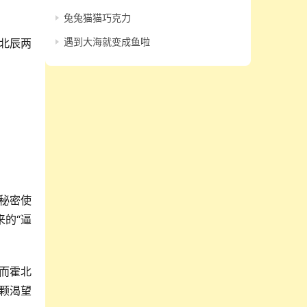
兔兔猫猫巧克力
遇到大海就变成鱼啦
北辰两
秘密使
的“逼
而霍北
颗渴望