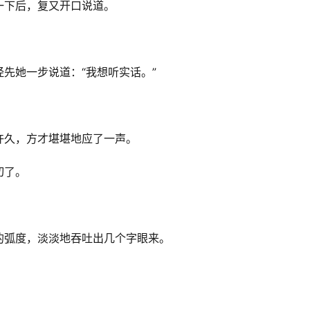
一下后，复又开口说道。
先她一步说道：“我想听实话。”
许久，方才堪堪地应了一声。
切了。
的弧度，淡淡地吞吐出几个字眼来。