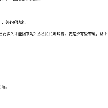
作，关心起她来。
还要多久才能回来呢?”急急忙忙地说着，姜楚汐有些窘迫，整个
失落。