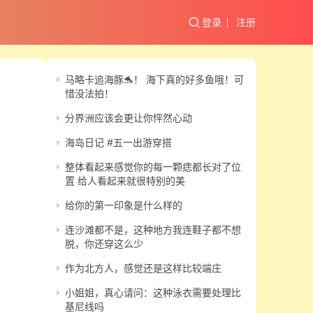
登录
注册
马略卡追海豚🐬！ 海下真的好多鱼哦！可
惜没法拍！
分界洲应该会更让你怦然心动
海岛日记 #五一出游穿搭
整体看起来感觉你的每一颗痣都长对了位
置 给人看起来就很特别的美
给你的第一印象是什么样的
连沙滩都不是，这种地方我连鞋子都不想
脱，你还穿这么少
作为北方人，感觉还是这样比较端庄
小姐姐，真心请问：这种泳衣需要处理比
基尼线吗