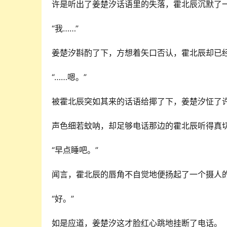
许是听出了姜楚汐话语里的失落，霍北辰沉默了
“我……”
姜楚汐斟酌了下，方想着矢口否认，霍北辰却已经
“……嗯。”
被霍北辰突如其来的话语给揶了下，姜楚汐怔了
声色细若蚊呐，却足够电话那边的霍北辰听得真
“早点睡吧。”
闻言，霍北辰的唇角不自觉地便扬起了一个摄人
“好。”
如是应道，姜楚汐这才脸红心跳地挂断了电话。