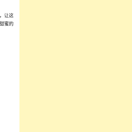
，让这
甜蜜的