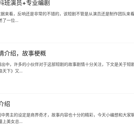
科班演员+专业编剧
数据来看，反响还是非常的不错的，该短剧不管是从演员还是制作团队来
述了一位…
情介绍，故事梗概
播出中，许多的小伙伴对于这部短剧的故事剧情十分关注，下文是关于短
路天下》又…
介绍
剧中男主的设定是商界奇才，故事内容也十分的精彩，今天小编想和大家
撞上美女总…