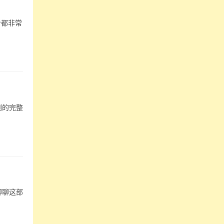
看都非常
剧的完整
聊聊这部