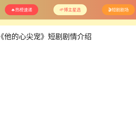
🔥热榜速递
🌱博主星选
🎬短剧剧场
《他的心尖宠》短剧剧情介绍