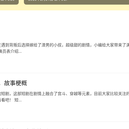
在遇到背叛后选择嫁给了渣男的小叔，超级甜的剧情，小编给大家带来了
演员表介绍…
，故事梗概
的短剧，这部短剧在剧情上融合了宫斗、穿越等元素，目前大家比较关注
看吧！ 短…