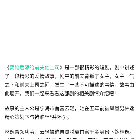
《
离婚后嫁给前夫他上司
》是一部很精彩的短剧，剧中讲述
了一段精彩的爱情故事，剧中的前夫背叛了女主，女主一气
之下和前夫上司之间，发生了一些不可描述的事情，故事由
此展开，我们一起来看看这部剧的相关剧情介绍吧！
故事的主人公是宁海市首富云轻，她在五年前被凤凰男林逸
精心策划下与褚淮***并怀孕。
林逸冒领功劳，云轻被迫自愿脱离首富千金身份下嫁林逸。