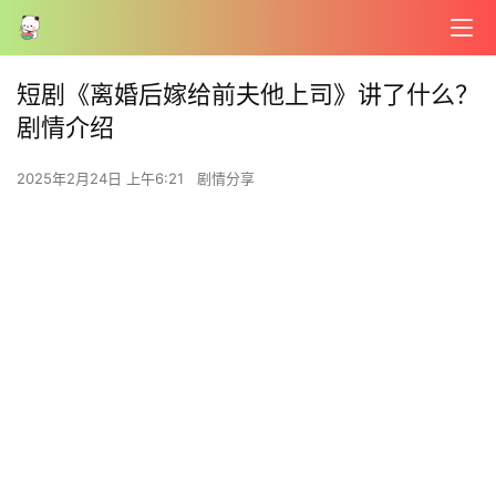
短剧《离婚后嫁给前夫他上司》讲了什么？
剧情介绍
2025年2月24日 上午6:21
剧情分享