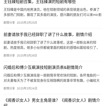
王钰臻短剧合集，王钰臻演的短剧有哪些
王钰臻是中国内地男演员，他在短剧领域的表现很是出色，参演了
多部热门短剧，展现了其多面的演技，感兴趣的朋友们可以来mic影
视看看王钰臻短剧合集！ 01-豪门隐婚AA制 02-无双 0…
剧情分享
2025年2月25日
前妻请放手我已经辞职了讲了什么故事，剧情介绍
前妻请放手我已经辞职了讲了什么故事呢，这是一部新出来的短
剧，热度很高，很多小伙伴都被里面的精彩的感情纠葛给吸引了，
小编给大家带来了剧情介绍，想了解的小伙伴们欢迎来一起看看
剧情分享
2025年5月26日
吧！ 前妻…
闪婚后和傅少互飙演技短剧演员表&剧情简介
闪婚后和傅少互飙演技是一部剧情非常欢快的短剧，各怀鬼胎的一
对夫妻每天为了不被发现身份互相隐瞒的故事非常有趣，小编给大
家带来了演员表还有剧情简介，有兴趣的小伙伴们快来一起看看
剧情分享
2025年2月24日
吧！ 闪…
《闻香识女人》男女主角是谁？《闻香识女人》剧情介
绍