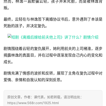
然而，林逸一直欺骗云轻，孩子并未死胎，而是被林逸背
叛。
最终，云轻在与林逸签下离婚协议书后，意外遇到了本该是
死胎的孩子，并决定复仇。
剧情围绕着云轻的复仇展开，她利用前夫的上司褚淮，逐步
揭露林逸的真面目，并在过程中逐渐发现自己内心的变化和
成长。
剧情充满了情感的波折和反转，展现了主角在复仇过程中对
爱情、亲情和自我认知的深刻反思。
首
原创文章，作者：课代表，如若转载，请注明出处：
页
https://www.568r.com/1925.html