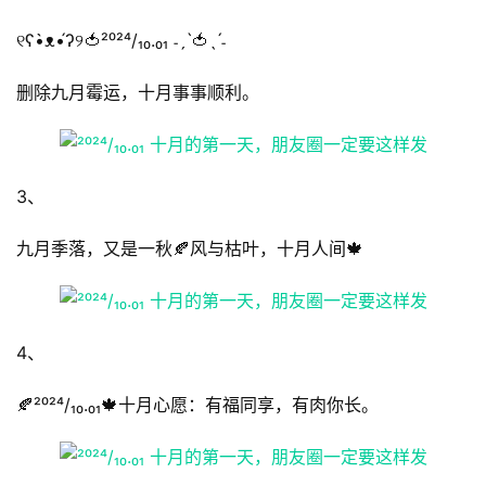
୧ʕ•̀ᴥ•́ʔ୨🍅²⁰²⁴/₁₀.₀₁ ˗ˏˋ🍅ˎˊ˗
删除九月霉运，十月事事顺利。
3、
九月季落，又是一秋🍂风与枯叶，十月人间🍁
首
4、
页
🍂²⁰²⁴/₁₀.₀₁🍁十月心愿：有福同享，有肉你长。
📖
墨