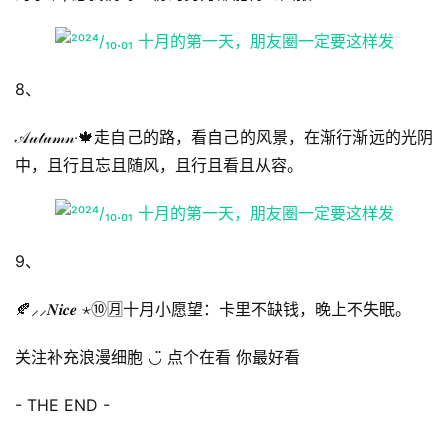
星
选
8、
🎬
𝒜𝓊𝓉𝓊𝓂𝓃‧🍁走自己的路，看自己的风景，在渐行渐远的光阴
短
中，且行且忘且随风，且行且看且从容。
剧
剧
场
9、
🍂⸝⸝𝑵𝒊𝒄𝒆 ⋆⑩🈷️十月小愿望：卡里不缺钱，晚上不失眠。
关注补充浪漫细胞 ◡̈ 点个在看 你最好看
- THE END -