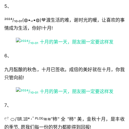
5、
语
文
²⁰²⁴/₁₀.₀₁(◍•ᴗ•◍)🤎渡生活的难，谢时光的暖，让喜欢的事
情成为生活，你好!十月!
集
🔥
6、
热
榜
九月酝酿的秋色，十月已签收。成倍的美好就在十月，你我
速
只管向前!
登录
注册
递
🌱
7、
博
𓏲𓍢 🍊/㋉.㏠*･ﾟᴾᴸᴼᴳ≋≋"柿" 全 "柿" 美，金秋十月，是丰收
主
的季节, 愿我们每一份的努力都能得到回报!