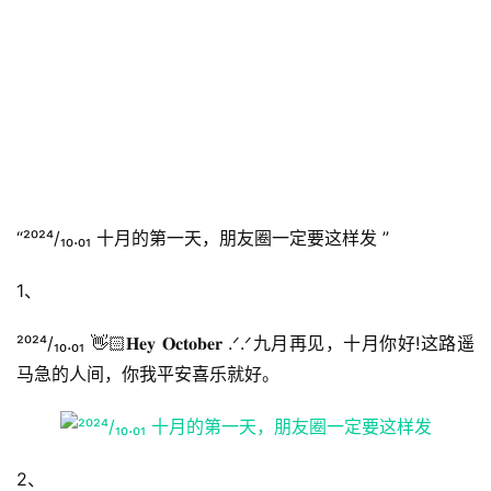
“²⁰²⁴/₁₀.₀₁ 十月的第一天，朋友圈一定要这样发 ”
1、
²⁰²⁴/₁₀.₀₁ 👋🏻𝐇𝐞𝐲 𝐎𝐜𝐭𝐨𝐛𝐞𝐫 .ᐟ.ᐟ九月再见，十月你好!这路遥
马急的人间，你我平安喜乐就好。
2、