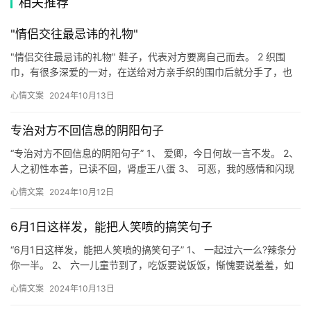
相关推荐
"情侣交往最忌讳的礼物"
"情侣交往最忌讳的礼物" 鞋子，代表对方要离自己而去。 2 织围
巾，有很多深爱的一对，在送给对方亲手织的围巾后就分手了，也
是蛮邪的。 3 伞，在网上有“你若不举，便是晴天”一说。 …
心情文案
2024年10月13日
专治对方不回信息的阴阳句子
“专治对方不回信息的阴阳句子” 1、 爱卿，今日何故一言不发。 2、
人之初性本善，已读不回，肾虚王八蛋 3、 可恶，我的感情和闪现
一样好骗啊。 4、 我大抵是熬不过这一天了，单单…
心情文案
2024年10月12日
6月1日这样发，能把人笑喷的搞笑句子
“6月1日这样发，能把人笑喷的搞笑句子” 1、 一起过六一么?辣条分
你一半。 2、 六一儿童节到了，吃饭要说饭饭，惭愧要说羞羞，如
厕要说嘘嘘。 祝你生活如同童话，永远保留童心，时刻…
心情文案
2024年10月13日