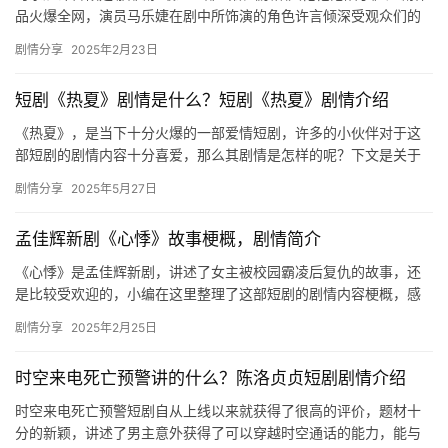
品火爆全网，演员马乐婕在剧中所饰演的角色许言倾深受观众们的
喜爱，想要了解该剧更多精彩内容的可以来mic影视看…
剧情分享
2025年2月23日
短剧《热夏》剧情是什么？短剧《热夏》剧情介绍
《热夏》，是当下十分火爆的一部爱情短剧，许多的小伙伴对于这
部短剧的剧情内容十分喜爱，那么其剧情是怎样的呢？下文是关于
剧情的详细介绍，大家可通过以下内容来了解一下哦，更多资讯欢
剧情分享
2025年5月27日
迎关注…
孟佳辉新剧《心悸》故事梗概，剧情简介
《心悸》是孟佳辉新剧，讲述了女主被校园霸凌后复仇的故事，还
是比较受欢迎的，小编在这里整理了这部短剧的剧情内容梗概，感
兴趣的朋友们快来看看吧！ 女主遭遇校园霸凌，绝望之下选择跳崖
剧情分享
2025年2月25日
自尽…
时空来电死亡预警讲的什么？陈洛贞贞短剧剧情介绍
时空来电死亡预警短剧自从上线以来就获得了很高的评价，题材十
分的新颖，讲述了男主意外获得了可以穿越时空通话的能力，能与