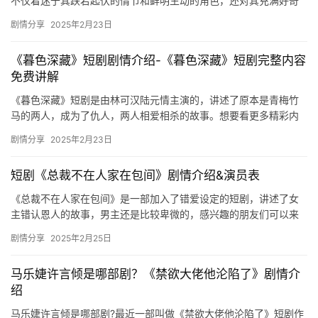
不仅着迷于其跌宕起伏的情节和鲜明生动的角色，还对其充满好奇
和兴奋。关于这部剧的剧情介绍是大家最关心的话题之一。发行方
剧情分享
2025年2月23日
包括饭…
《暮色深藏》短剧剧情介绍-《暮色深藏》短剧完整内容
免费讲解
《暮色深藏》短剧是由林可汉陆元情主演的，讲述了原本是青梅竹
马的两人，成为了仇人，两人相爱相杀的故事。想要看更多精彩内
容的可以来mic影视看看吧。 ​ 《暮色深藏》短剧剧情介绍 报!…
剧情分享
2025年2月23日
短剧《总裁不在人家在包间》剧情介绍&演员表
《总裁不在人家在包间》是一部加入了错爱设定的短剧，讲述了女
主错认恩人的故事，男主还是比较卑微的，感兴趣的朋友们可以来
mic影视看看剧情介绍哦！ 主演：王楠&卢C鹿鹿 剧情介…
剧情分享
2025年2月25日
马乐婕许言倾是哪部剧？《禁欲大佬他沦陷了》‌剧情介
绍
马乐婕许言倾是哪部剧?最近一部叫做《禁欲大佬他沦陷了》‌短剧作