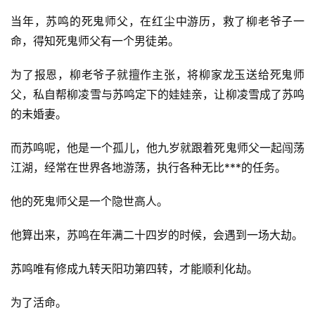
当年，苏鸣的死鬼师父，在红尘中游历，救了柳老爷子一
命，得知死鬼师父有一个男徒弟。
为了报恩，柳老爷子就擅作主张，将柳家龙玉送给死鬼师
父，私自帮柳凌雪与苏鸣定下的娃娃亲，让柳凌雪成了苏鸣
的未婚妻。
而苏鸣呢，他是一个孤儿，他九岁就跟着死鬼师父一起闯荡
江湖，经常在世界各地游荡，执行各种无比***的任务。
首
他的死鬼师父是一个隐世高人。
页
他算出来，苏鸣在年满二十四岁的时候，会遇到一场大劫。
📖
苏鸣唯有修成九转天阳功第四转，才能顺利化劫。
墨
为了活命。
语