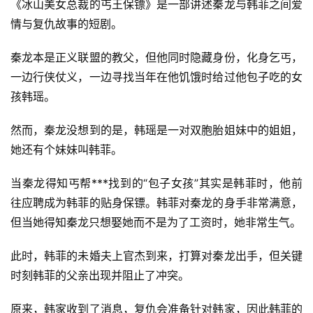
《冰山美女总裁的丐王保镖》是一部讲述秦龙与韩菲之间爱
情与复仇故事的短剧。
秦龙本是正义联盟的教父，但他同时隐藏身份，化身乞丐，
一边行侠仗义，一边寻找当年在他饥饿时给过他包子吃的女
孩韩瑶。
然而，秦龙没想到的是，韩瑶是一对双胞胎姐妹中的姐姐，
她还有个妹妹叫韩菲。
当秦龙得知丐帮***找到的“包子女孩”其实是韩菲时，他前
往应聘成为韩菲的贴身保镖。韩菲对秦龙的身手非常满意，
但当她得知秦龙只想娶她而不是为了工资时，她非常生气。
此时，韩菲的未婚夫上官杰到来，打算对秦龙出手，但关键
时刻韩菲的父亲出现并阻止了冲突。
原来，韩家收到了消息，复仇会准备针对韩家，因此韩菲的