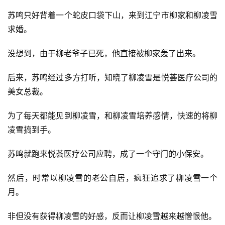
文
苏鸣只好背着一个蛇皮口袋下山，来到江宁市柳家和柳凌雪
集
求婚。
没想到，由于柳老爷子已死，他直接被柳家轰了出来。
🔥
热
后来，苏鸣经过多方打听，知晓了柳凌雪是悦荟医疗公司的
美女总裁。
榜
速
为了每天都能见到柳凌雪，和柳凌雪培养感情，快速的将柳
登录
注册
递
凌雪搞到手。
苏鸣就跑来悦荟医疗公司应聘，成了一个守门的小保安。
🌱
博
然后，时常以柳凌雪的老公自居，疯狂追求了柳凌雪一个
月。
主
星
非但没有获得柳凌雪的好感，反而让柳凌雪越来越憎恨他。