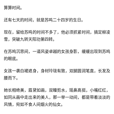
选
算算时间。
🎬
还有七天的时间，就是苏鸣二十四岁的生日。
短
现在，留给苏鸣的时间不多了，他必须抓紧时间，搞定柳凌
剧
雪，突破九转天阳功第四转。
剧
在苏鸣沉思间，一道风姿卓越的女孩身影，缓缓出现到苏鸣
场
的眼底。
女孩一袭白裙遮身，身材玲珑有致，双腿圆润笔直，长发及
腰而下。
她长相绝美，眉黛如画，双瞳剪水，瑶鼻高挺，小嘴红红，
如同从画中走出来的美人，那一举一动间，都是带着淡淡的
风情，宛如不食人间烟火的仙女。