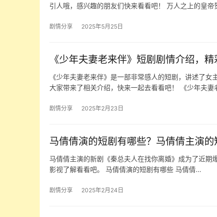
引人哦，感兴趣的朋友们快来看看吧！ 万人之上的皇帝
剧情分享
2025年5月25日
《少年夫妻老来伴》短剧剧情介绍，精
《少年夫妻老来伴》是一部非常感人的短剧，讲述了女
大家带来了相关介绍，快来一起去看看吧！ 《少年夫妻
剧情分享
2025年2月23日
马倩倩演的短剧有哪些？马倩倩主演的
马倩倩主演的新剧《秦总夫人在找你离婚》成为了近期爆
影视了解看看吧。 马倩倩演的短剧有哪些 ‌马倩倩…
剧情分享
2025年2月24日