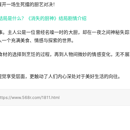
展开一场生死擂的厨艺对决！
事。主人公是一位曾经名噪一时的大厨，却在一夜之间神秘失踪
入一个充满美食、情感与探索的世界。
食材的选择到烹饪的过程，再到人物间微妙的情感变化，无不展
视觉享受层面，更触动了人们内心深处对于美好生活的向往。
ww.568r.com/1811.html