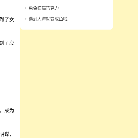
兔兔猫猫巧克力
遇到大海就变成鱼啦
到了女
到了应
，成为
阴谋，