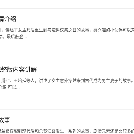
情介绍
剧，讲述了女主死后重生到与渣男议亲之日的故事，感兴趣的小伙伴可以
姑。最后敲登…
完整版内容讲解
了觅七、王培延等人，讲述了女主意外穿越来到古代成为男主妻子的故事
绍 可以…
故事
贺兰阙穿越到现代后和总裁江幂发生一系列的故事，剧情元素还是比较多