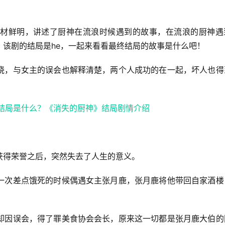
材鲜明，讲述了厨神在流浪时候遇到的故事，在流浪的厨神遇
该剧的结局是he，一起来看看最终结局的故事是什么吧！
晓，与女主的误会也解释清楚，两个人成功的在一起，坏人也得
获得荣誉之后，突然失去了人生的意义。
一次差点饿死的时候偶遇女主张月鹿，张月鹿将他带回自家酒楼
却因误会，得了罪美食协会会长，原来这一切都是张月鹿大伯的