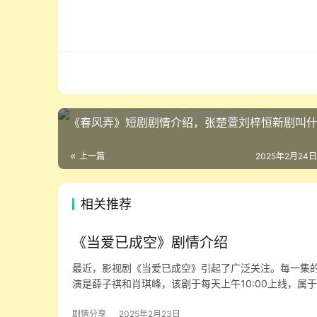
《春风弄》短剧剧情介绍，张楚萱刘梓恒新剧叫
上一篇
2025年2月24日
相关推荐
《当爱已成空》剧情介绍
最近，影视剧《当爱已成空》引起了广泛关注。每一集
演是薛子祺和肖琪峰，该剧于每天上午10:00上线，属
剧情分享
2025年2月23日