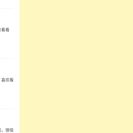
来看看
。喜欢看
的，很吸