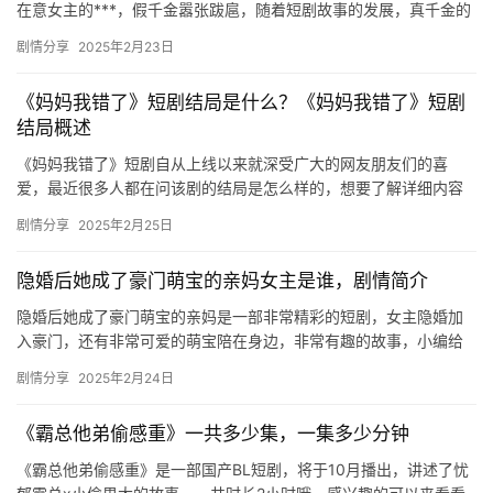
在意女主的***，假千金嚣张跋扈，随着短剧故事的发展，真千金的
身份曝光，众人的态度一百八十度转变，清算时刻到了，男主还是
剧情分享
2025年2月23日
少…
《妈妈我错了》短剧结局是什么？《妈妈我错了》短剧
结局概述
《妈妈我错了》短剧自从上线以来就深受广大的网友朋友们的喜
爱，最近很多人都在问该剧的结局是怎么样的，想要了解详细内容
的可以来看看下面的介绍吧。 《妈妈我错了》短剧结局是什么 当宋
剧情分享
2025年2月25日
艺宁…
隐婚后她成了豪门萌宝的亲妈女主是谁，剧情简介
隐婚后她成了豪门萌宝的亲妈是一部非常精彩的短剧，女主隐婚加
入豪门，还有非常可爱的萌宝陪在身边，非常有趣的故事，小编给
大家带来了剧情简介，有兴趣的朋友们快来一起看看吧！ ​ 《隐婚
剧情分享
2025年2月24日
后…
《霸总他弟偷感重》一共多少集，一集多少分钟
《霸总他弟偷感重》是一部国产BL短剧，将于10月播出，讲述了忧