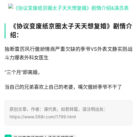
《协议变废纸京圈太子天天想复婚》剧情介
绍：
独断雷厉风行傲娇情商严重欠缺的季爷VS外表文静实则战
斗力爆表外科女医生
“三个月”即离婚，
当自己的兄弟喜欢上自己的老婆，嘴欠傲娇季爷不干了
首
原创文章，作者：课代表，如若转载，请注明出处：
页
https://www.568r.com/1799.html
📖