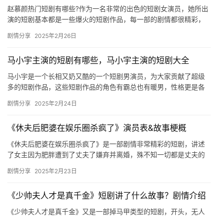
主
赵慕颜热门短剧有哪些?作为一名非常的出色的短剧女演员，她所出
演的短剧基本都是一些爆火的短剧作品，每一部的剧情都很精彩，
星
制作精良，喜欢她的朋友们可以多来支持她的短剧作品哦。 赵慕颜
剧情分享
2025年2月26日
以…
选
马小宇主演的短剧有哪些，马小宇主演的短剧大全
🎬
马小宇是一个长相又奶又酷的一个短剧男演员，为大家贡献了超级
短
多的短剧作品，这些短剧作品的角色有霸总也有暖男，性格更是各
有特色，马小宇都塑造的非常鲜明，小编给大家带来了马小宇主演
剧情分享
2025年2月24日
剧
的短剧…
剧
《休夫后肥婆在娱乐圈杀疯了》演员表&故事梗概
场
《休夫后肥婆在娱乐圈杀疯了》是一部剧情非常精彩的短剧，讲述
了女主因为肥胖遭到了丈夫了嫌弃并离婚，殊不知一切都是丈夫的
阴谋，离婚后，女主开始了逆袭的道路，快来和小编一起来看看
剧情分享
2025年2月23日
吧！ 《…
《少帅夫人才是真千金》短剧讲了什么故事？剧情介绍
《少帅夫人才是真千金》又是一部掉马甲类型的短剧，开头，无人