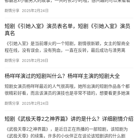
郁霸总x小偷男大的故事，一共时长2小时哦，感兴趣的可以来看看
集数介绍！ 国产迷你短剧BL 《StealingFromM…
剧情分享
2025年2月24日
短剧《引她入室》演员表名单，短剧《引她入室》演员
真名
《引她入室》是当前爆火的一个短剧，剧情很新颖，女主的智商全
程在线，没有误会，没有狗血，一直在反转，最后成功与渣男离
婚，小编今天带来了短剧《引她入室》演员表名单，感兴趣的朋友
剧情分享
2025年2月26日
们快来看…
杨咩咩演过的短剧叫什么？杨咩咩主演的短剧大全
短剧女演员杨咩咩最近的人气很高哦，她所出演的短剧作品各个都
很精彩好看，而且该演员的演技也是非常不错的，想要看更多她演
过的短剧作品可以来看看下面的小编推荐吧。 杨咩咩主演的短剧
剧情分享
2025年2月24日
&z…
短剧《武极天尊2之神界篇》讲的是什么？详细剧情介绍
《武极天尊2之神界篇》，是近日正在热播的一部短剧，该短剧为
《武极天尊》的续集，许多的小伙伴正在谈论该短剧讲的什么剧