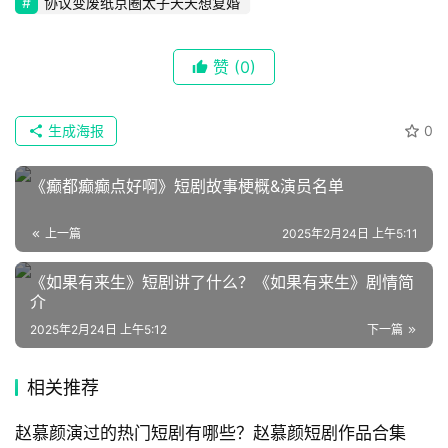
协议变废纸京圈太子天天想复婚
墨
语
赞
(0)
文
生成海报
0
集
《癫都癫癫点好啊》短剧故事梗概&演员名单
🔥
热
上一篇
2025年2月24日 上午5:11
榜
《如果有来生》短剧讲了什么？《如果有来生》剧情简
速
介
登录
注册
2025年2月24日 上午5:12
下一篇
递
相关推荐
🌱
博
赵慕颜演过的热门短剧有哪些？赵慕颜短剧作品合集