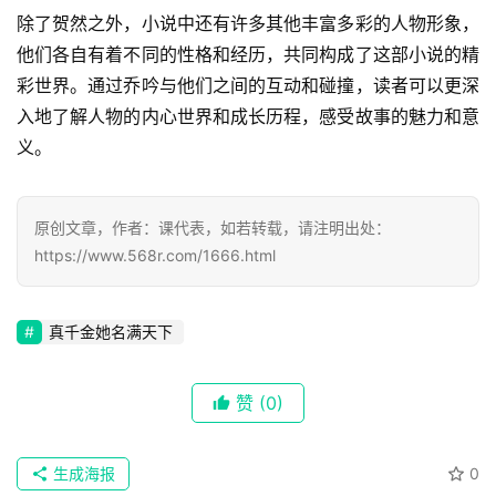
除了贺然之外，小说中还有许多其他丰富多彩的人物形象，
他们各自有着不同的性格和经历，共同构成了这部小说的精
首
彩世界。通过乔吟与他们之间的互动和碰撞，读者可以更深
页
入地了解人物的内心世界和成长历程，感受故事的魅力和意
义。
📖
墨
原创文章，作者：课代表，如若转载，请注明出处：
语
https://www.568r.com/1666.html
文
集
真千金她名满天下
🔥
赞
(0)
热
榜
生成海报
0