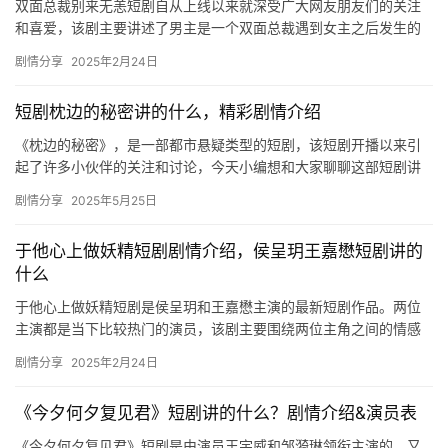
双面总裁别来无恙短剧自从上线以来就深受广大网友朋友们的关注
和喜爱，该剧主要讲述了男主是一个双面总裁遇到女主之后发生的
一系列的故事。 ​ 双面总裁别来无恙短剧剧情介绍 三月的A市已经…
剧情分享
2025年2月24日
短剧枕边的秘密讲的什么，精彩剧情介绍
《枕边的秘密》，是一部都市悬疑类型的短剧，该短剧开播以来引
起了许多小伙伴的关注和讨论，今天小编想和大家聊聊这部短剧讲
的什么剧情，下文是关于故事剧情的详细介绍，一起来看看吧！ 短
剧情分享
2025年5月25日
剧枕…
于他心上做妖精短剧剧情介绍，侯呈玥王嘉懋短剧讲的
什么
于他心上做妖精短剧是侯呈玥和王嘉懋主演的最新短剧作品。两位
主演都是当下比较热门的演员，该剧主要围绕两位主角之间的情感
展开的故事。感兴趣的朋友们快来一起看看吧。 于他心上做妖精短
剧情分享
2025年2月24日
剧剧…
《今夕何夕复见君》短剧讲的什么？剧情介绍&演员表
《今夕何夕复见君》短剧是由演员王宇威和邹漪琳领衔主演的，又