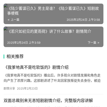
速
登录
注册
《陆少蓄谋已久》男主是谁？《陆少蓄谋已久》短剧故
递
事梗概
上一篇
2025年2月24日 上午3:58
🌱
《若只如初见的夏雨荷》讲了什么故事？剧情简介
博
主
2025年2月24日 上午3:59
下一篇
星
相关推荐
选
《我爹地真不是吃软饭的》剧情介绍
🎬
《我爹地真不是吃软饭的》播出后，许多观众对剧情发展和角色走
向产生了浓厚兴趣。这部剧讲述了叶龙因家族叛徒失去身份，被迫
短
入赘柳家并受尽欺辱的故事。为了妻女他选择隐忍，直到后来恢复
剧情分享
2025年2月23日
剧
了身份…
剧
双面总裁别来无恙短剧剧情介绍，完整版内容讲解
场