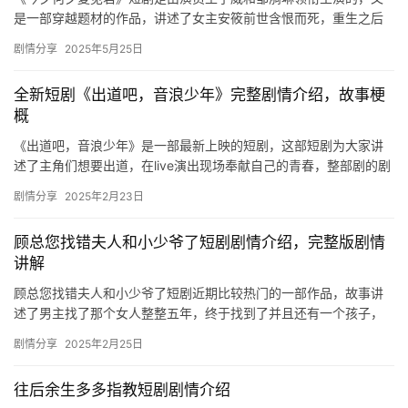
是一部穿越题材的作品，讲述了女主安筱前世含恨而死，重生之后
为了保命，嫁给了最大的反派。 《今夕何夕复见君》短剧剧情介绍
剧情分享
2025年5月25日
王…
全新短剧《出道吧，音浪少年》完整剧情介绍，故事梗
概
《出道吧，音浪少年》是一部最新上映的短剧，这部短剧为大家讲
述了主角们想要出道，在live演出现场奉献自己的青春，整部剧的剧
情精彩，小编为大家整理了《出道吧，音浪少年》完整剧情介绍，…
剧情分享
2025年2月23日
顾总您找错夫人和小少爷了短剧剧情介绍，完整版剧情
讲解
顾总您找错夫人和小少爷了短剧近期比较热门的一部作品，故事讲
述了男主找了那个女人整整五年，终于找到了并且还有一个孩子，
五年后重逢的他们又将会发生怎么样的故事呢，快来一起看看吧。
剧情分享
2025年2月25日
顾总…
往后余生多多指教短剧剧情介绍