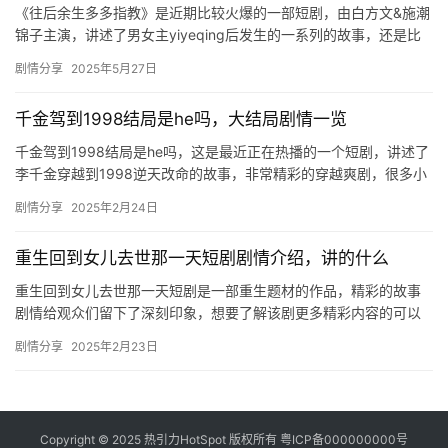
《往后余生多多指教》是近期比较火爆的一部短剧，由白方文&施潮
锦子主演，讲述了男女主yiyeqing后发生的一系列的故事，还是比
较值得看的，感兴趣的朋友们快来看看吧！ 主演：…
剧情分享
2025年5月27日
千金驾到1998结局是he吗，大结局剧情一览
千金驾到1998结局是he吗，这是最近正在热播的一个短剧，讲述了
李千金穿越到1998逆天改命的故事，非常精彩的穿越爽剧，很多小
伙伴们好奇结局，小编给大家带来了大结局剧情一览，快来一…
剧情分享
2025年2月24日
重生回到女儿去世那一天短剧剧情介绍，讲的什么
重生回到女儿去世那一天短剧是一部重生题材的作品，精彩的故事
剧情给观众们留下了深刻印象，想要了解该剧更多精彩内容的可以
来mic影视看看吧。 ​ 重生回到女儿去世那一天短剧剧情介绍 安…
剧情分享
2025年2月23日
Copyright © 2025 热引力HotSpot 版权所有
粤ICP备000000000号