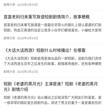
朋友们快来一起看看吧。 霸总他弟偷感重短剧剧情介绍 陆腐新短
剧情分享
2025年2月25日
剧…
首富老妈归来重写族谱短剧剧情简介，故事梗概
首富老妈归来重写族谱是一部最近非常火的婚礼上错认婆婆的打脸
短剧，狗血又离谱的设定让很多小伙伴们都很喜欢，小编给大家带
来了首富老妈归来重写族谱短剧剧情简介，快来一起看看吧！ 《首
剧情分享
2025年2月24日
富老…
《大话大话西游》短剧什么时候播出？在哪看
《大话大话西游》短剧是周星驰出品的一部短剧，该剧为我们讲述
了大话西游五百年之后发生的故事，剧情离奇曲折，还有各种爆笑
场面，十分精彩，一起来看看这部短剧的播出消息吧！ 《大话大话
剧情分享
2025年2月23日
西游…
短剧《老婆的黑月光》主演是谁？短剧《老婆的黑月
光》剧情介绍
短剧《老婆的黑月光》自从播出之后就深受广大网友们的喜爱，是
一部非常的精彩复仇短剧作品，讲述了男主的妻子一直爱着前任的
故事。精彩的故事剧情吸引了无数观众们的关注，感兴趣的朋友们