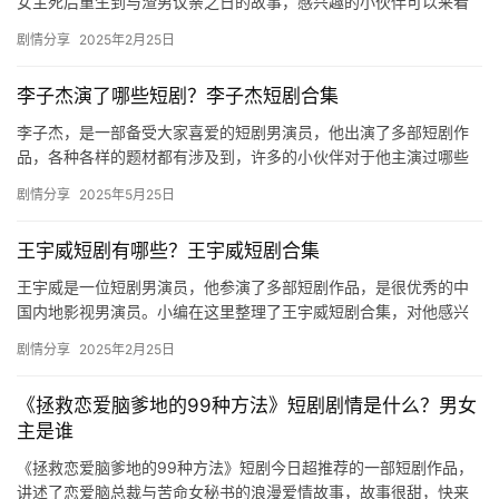
女主死后重生到与渣男议亲之日的故事，感兴趣的小伙伴可以来看
剧
看《锁春宵》结局剧情介绍哦！ 结局：女主让渣爹杀死表姑。最后
剧情分享
2025年2月25日
敲登…
场
李子杰演了哪些短剧？李子杰短剧合集
李子杰，是一部备受大家喜爱的短剧男演员，他出演了多部短剧作
品，各种各样的题材都有涉及到，许多的小伙伴对于他主演过哪些
短剧十分关注，小编为大家带来了以下的内容介绍哦！ 李子杰演了
剧情分享
2025年5月25日
哪些…
王宇威短剧有哪些？王宇威短剧合集
王宇威是一位短剧男演员，他参演了多部短剧作品，是很优秀的中
国内地影视男演员。小编在这里整理了王宇威短剧合集，对他感兴
趣的小伙伴可以看看哦！ 1、毒宠 2、玉生烟 3、宠冠京华 4、…
剧情分享
2025年2月25日
《拯救恋爱脑爹地的99种方法》短剧剧情是什么？男女
主是谁
《拯救恋爱脑爹地的99种方法》短剧今日超推荐的一部短剧作品，
讲述了恋爱脑总裁与苦命女秘书的浪漫爱情故事，故事很甜，快来