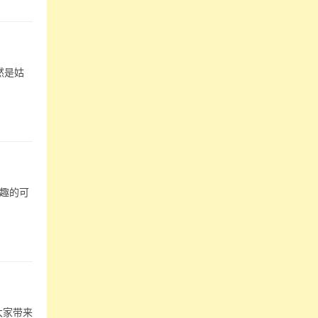
然是姑
趣的可
大家带来