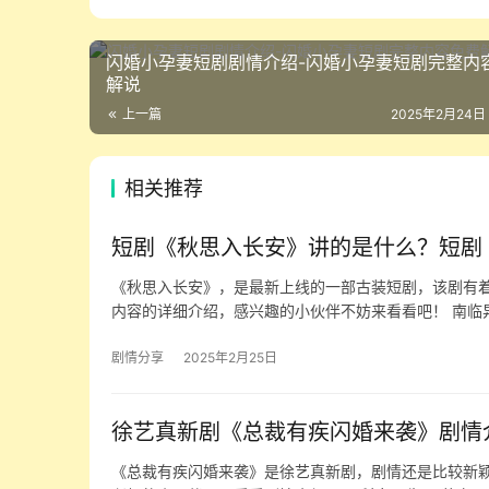
闪婚小孕妻短剧剧情介绍-闪婚小孕妻短剧完整内
解说
上一篇
2025年2月24日
相关推荐
短剧《秋思入长安》讲的是什么？短剧
《秋思入长安》，是最新上线的一部古装短剧，该剧有
内容的详细介绍，感兴趣的小伙伴不妨来看看吧！ 南临
剧情分享
2025年2月25日
徐艺真新剧《总裁有疾闪婚来袭》剧情
《总裁有疾闪婚来袭》是徐艺真新剧，剧情还是比较新颖