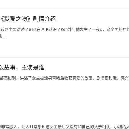
《默爱之吻》剧情介绍
该剧主要讲述了Bert在酒吧认识了Ken并与他发生了一夜q，这个男的居
剧…
么故事，主演是谁
一部高甜剧，讲述了女主被渣男背叛后收获真爱的故事，剧情很甜哦，感兴
都非常感人，让人非常想知道女主最后又没有和自己的父亲相认，小编给