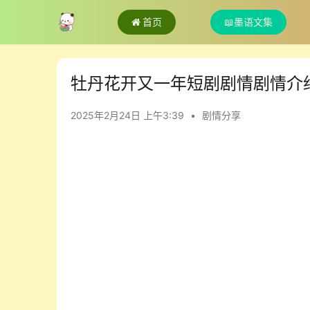
首页
📖墨语文集
牡丹花开又一年短剧剧情剧情介
2025年2月24日 上午3:39
•
剧情分享