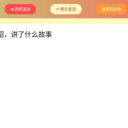
🔥热榜速递
🌱博主星选
🎬短剧剧场
绍，讲了什么故事