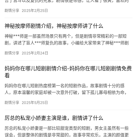
合了宫斗以及复仇的元素，剧情很是带感，让人看了很爽，喜欢的
朋友们可以试试。 《为妃作歹》主演是谁 主演：李逸晨&…
剧情分享
2025年2月25日
神秘按摩师剧情介绍，神秘按摩师讲了什么
神秘***师是一部虽然场景只有两个，但是剧情非常精彩的一部短
剧，讲述了盲人***师复仇的故事，小编给大家带来了神秘***师剧
情介绍，有兴趣的小伙伴们一起来看看吧！ ​ 剧情:单身女…
剧情分享
2025年2月24日
妈妈你在哪儿短剧剧情介绍-妈妈你在哪儿短剧剧情免费
看
妈妈你在哪儿短剧热度榜第一名的短剧作品，故事剧情十分的感
人，原本温馨的家庭却被一次意外打破，留下孤儿寡母相依为命，
最终他们的结局又是怎么样的呢?想要了解详细内容的可以来看看下
剧情分享
2025年5月25日
面的介…
厉总的私宠小娇妻主演是谁，剧情讲了什么
厉总的私宠小娇妻是一部比较甜宠类型的短剧，男女主虽然有一些
误会，但是整体的剧情是非常甜的，故事非常欢乐，主演的颜值更