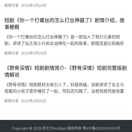
的故事，感兴趣的可以看看哦！ 女大学生路樱在酒吧卖酒挣学费遇
剧情分享
2025年2月24日
到坏…
短剧《你一个打螺丝的怎么打出神器了》剧情介绍，故
事梗概
《你一个打螺丝的怎么打出神器了》是一部加入了奇幻元素的短
剧，讲述了仙王张小凡和女战神在一起的故事，剧情还是比较曲折
的，感兴趣的可以看看哦！ 仙王张小凡自幼被爷爷封印并逼其打
剧情分享
2025年5月24日
铁，不知…
《野骨深情》短剧剧情简介-《野骨深情》短剧完整版剧
情解说
《野骨深情》短剧题材太吸引人了，好甜高磕，该剧讲述了女主与
闺蜜的小叔子意外睡在了一起，然后还闪婚了，没想到居然是他蓄
谋已久的...... 《野骨深情》短剧剧情简介 小叔文学 暗恋成…
剧情分享
2025年2月25日
Copyright © 2025 热引力HotSpot 版权所有
粤ICP备000000000号