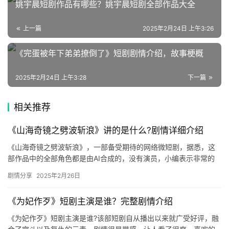
姚宇晨短剧作品有哪些？姚宇晨短剧全部作品大全
选
上一篇
2025年2月24日 上午3:26
🎬
《完蛋被年下弟弟撩倒了》短剧剧情介绍，故事梗概
短
剧
2025年2月24日 上午3:28
下一篇
剧
相关推荐
场
《山海奇镜之劈波斩浪》讲的是什么?剧情详细介绍
《山海奇镜之劈波斩浪》，一部备受期待的网络微短剧，据悉，这
部作品中的全部角色都是由AI合成的，没有演员，小编表示非常的
期待，此次想和大家聊聊这部作品的剧情内容，详细的剧情介绍请
剧情分享
2025年2月26日
看下…
《为妃作歹》短剧主演是谁？完整剧情介绍
《为妃作歹》短剧主演是谁?该部短剧自从播出以来就广受好评，融