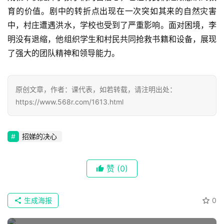
育的价值。剧中的转折点出现在一次突如其来的自然灾害
文
中，村庄遭遇洪水，学校也受到了严重影响。面对困境，李
集
明没有退缩，他组织学生和村民共同抢救书籍和设备，展现
了强大的团队精神和领导能力。
🔥
热
原创文章，作者：课代表，如若转载，请注明出处：
榜
https://www.568r.com/1613.html
速
登录
注册
递
招娣的决心
🌱
赞
(0)
博
主
生成海报
0
星