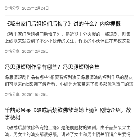
是非常的高，小编给大家带来了主演和剧情的介绍，一起来看看
剧情分享
2025年2月24日
吧！ 厉…
《叛出家门后姐姐们后悔了》讲的什么？内容梗概
《叛出家门后姐姐们后悔了》，是近期十分火爆的一部短剧，剧集
上线以来就受到了不少小伙伴的关注，许多的小伙伴正在热议这部
短剧讲了什么内容，下文是关于其剧情的详细介绍，快来看看吧！
剧情分享
2025年2月25日
许墨…
冯思源短剧作品有哪些？冯思源短剧合集
冯思源短剧作品有哪些?想要看短剧演员冯思源演的短剧作品的朋友
们可以来mic影视了解看看，小编为大家带来了很多部优秀热门的短
剧作品，每一部的热度都是很高的，快来一起追一追吧。 冯思源…
剧情分享
2025年5月25日
千喆彭呆呆《破戒后禁欲佛爷宠她上瘾》剧情介绍，故
事梗概
《破戒后禁欲佛爷宠她上瘾》是绝嗣题材的短剧，由千喆彭呆呆主
演，男女主的演技都很好哦，讲述了女主和男主阴差阳错产生爱情