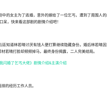
剧中的女主为了逃婚，意外的嫁给了一位乞丐，遭到了周围人的
瞪口呆，快来看这部剧的剧情介绍吧！
云廷知道林若晴讨厌有钱人便打算继续隐藏身份。婚后林若晴因
帮材若晴打脸却频频掉马，最终身份揭露，二人完美结局。
两排的经历工作人员。