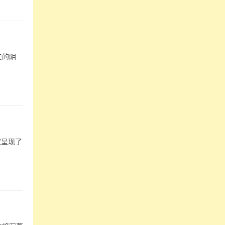
夫的阴
家呈现了