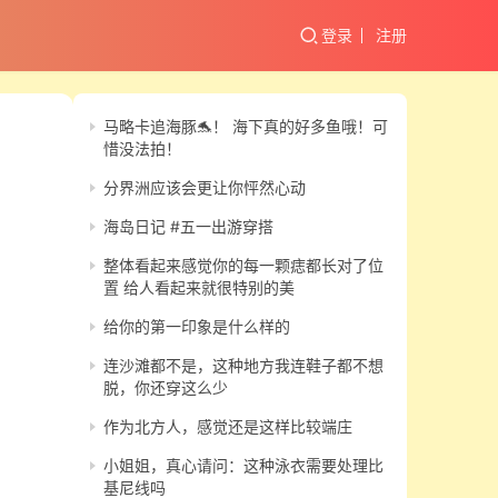
登录
注册
马略卡追海豚🐬！ 海下真的好多鱼哦！可
惜没法拍！
分界洲应该会更让你怦然心动
海岛日记 #五一出游穿搭
整体看起来感觉你的每一颗痣都长对了位
置 给人看起来就很特别的美
给你的第一印象是什么样的
连沙滩都不是，这种地方我连鞋子都不想
脱，你还穿这么少
作为北方人，感觉还是这样比较端庄
小姐姐，真心请问：这种泳衣需要处理比
基尼线吗