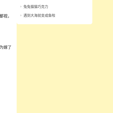
兔兔猫猫巧克力
遇到大海就变成鱼啦
鄙视，
为嫁了