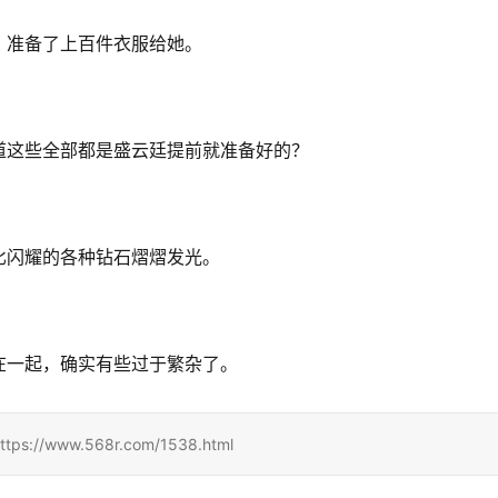
，准备了上百件衣服给她。
道这些全部都是盛云廷提前就准备好的？
比闪耀的各种钻石熠熠发光。
在一起，确实有些过于繁杂了。
ww.568r.com/1538.html