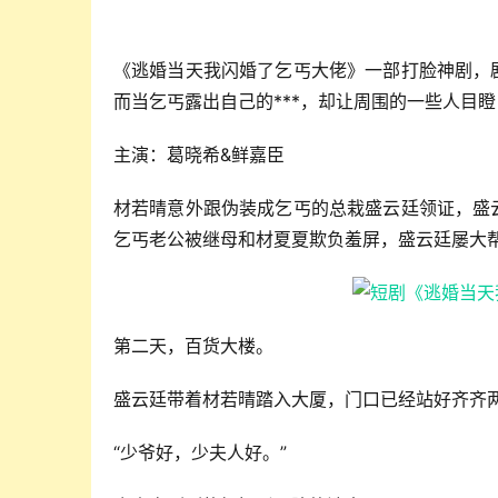
《逃婚当天我闪婚了乞丐大佬》一部打脸神剧，
而当乞丐露出自己的***，却让周围的一些人目
主演：葛晓希&鲜嘉臣
材若晴意外跟伪装成乞丐的总栽盛云廷领证，盛
乞丐老公被继母和材夏夏欺负羞屏，盛云廷屡大
第二天，百货大楼。
盛云廷带着材若晴踏入大厦，门口已经站好齐齐
“少爷好，少夫人好。”