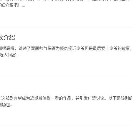
详细介绍吧！…
数介绍
都很高哦，讲述了双面帅气保镖为报仇接近少爷但是最后爱上少爷的故事
近人间富…
，这部剧有望成为近期最值得一看的作品，并引发广泛讨论。以下是该剧
剧场包…