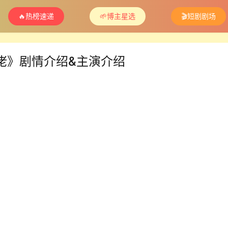
🔥热榜速递
🌱博主星选
🎬短剧剧场
佬》剧情介绍&主演介绍