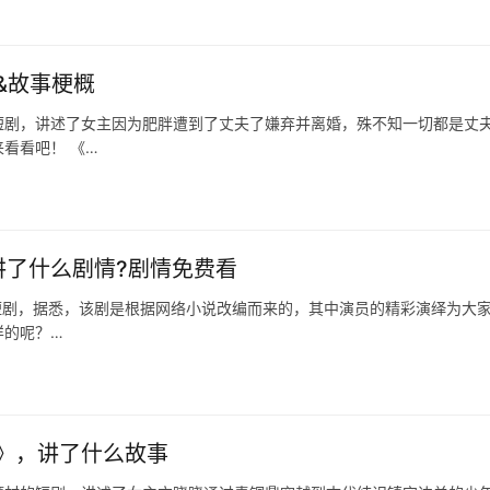
&故事梗概
短剧，讲述了女主因为肥胖遭到了丈夫了嫌弃并离婚，殊不知一切都是丈
看看吧！ 《…
讲了什么剧情?剧情免费看
微短剧，据悉，该剧是根据网络小说改编而来的，其中演员的精彩演绎为大
样的呢？…
》，讲了什么故事