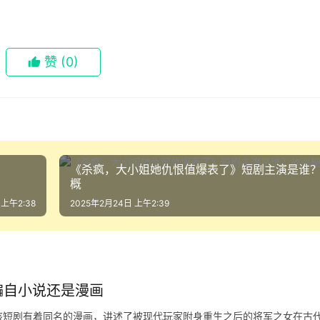
赞
(0)
《杀疯，大小姐她仇恨值爆表了》短剧主演是谁
概
 上午2:38
2025年2月24日 上午2:39
编自小说还是漫画
该短剧有着同名的漫画，讲述了被现代玩家附身重生之后的将军之女在古