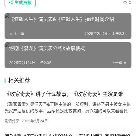
生成海报
0
语
《狂飙人生》演员表&《狂飙人生》播出时间介绍
文
集
上一篇
2025年2月24日 上午2:34
短剧《潜龙》演员表介绍&故事梗概
🔥
热
2025年2月24日 上午2:35
下一篇
榜
相关推荐
速
登录
注册
递
《败家毒妻》讲了什么故事，《败家毒妻》主演是谁
《败家毒妻》是汪天予&王鹏主演的一部短剧，讲述了男主被女主花
🌱
光家产后复仇的故事，后续还是比较爽的，感兴趣的可以来看看具
体介绍！ 《败家毒妻》主演： 汪天予&王鹏主演…
博
剧情分享
2025年2月24日
主