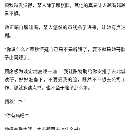
热
顾秋越发觉得，某人除了那张脸，其他的真是让人越看越越
看不惯。
榜
速
她正暗自腹诽着，某人悠然的声线插了进来，让她有点迷
登录
注册
糊。
递
“你说什么?”顾秋怀疑自己是不是听错了，要不就是她哥脑
🌱
子出问题了。
博
顾席极为淡定地复述一遍：“我让陈特助给你安排了去北城
主
读研，好好准备下，不要丢我的脸，既然不不想去公司工
星
作，那就多读点书，也不至于脑子那么笨。”
选
顾秋：“?!”
🎬
“你有病吧?”
短
她得享受生活，才不想再去读什么书!