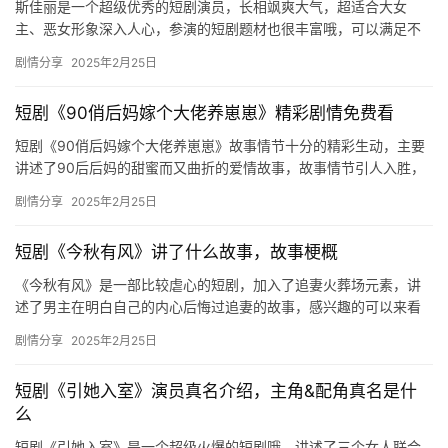
斯佳丽是一个超级优秀的短剧演员，长相飒爽大气，超适合大女
主、恶女形象深入人心，参演的短剧题材也很丰富哦，可以满足不
同观众的需求，感兴趣的朋友们可以看看哦！ 1、奈何沈总他太撩
剧情分享
2025年2月25日
2、…
短剧《90俏后妈嫁个大佬养崽崽》精彩剧情免费看
短剧《90俏后妈嫁个大佬养崽崽》故事情节十分的精彩生动，主要
讲述了90后后妈的甜蜜而又曲折的爱情故事，故事情节引人入胜，
感兴趣的快来看看吧。 短剧《90俏后妈嫁个大佬养崽崽》剧情 …
剧情分享
2025年2月25日
短剧《今秋有风》讲了什么故事，故事梗概
《今秋有风》是一部比较虐心的短剧，加入了追妻火葬场元素，讲
述了男主在明白自己的内心后悔过追妻的故事，感兴趣的可以来看
看详细的剧情介绍！ 莫夏独自抚养孩子贝贝六年，本以为可以抚养
剧情分享
2025年2月25日
至长…
短剧《引她入室》演员真名介绍，主角&配角真名是什
么
‌短剧《引她入室》是一个超级火爆的短剧哦，讲述了三个女人联合