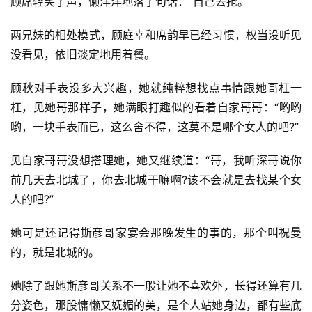
顾席轻笑了声，懒洋洋地落了句话：“自己去抢。”
两兄妹的相处模式，顾庭幸和席韵早已经习惯，权当没听见
没看见，依旧淡定地用着餐。
顾秋对手表没多大兴趣，她就纯粹想找点事情跟她哥杠一
杠，见她哥那样子，她满眼打趣似的看着自家哥哥：“哟哟
哟，一块手表而已，这么舍不得，这莫不是哪个女人的吧?”
见自家哥哥没想搭理她，她又继续道：“哥，我听深哥说你
前几天去北城了，你去北城干嘛啊?该不会就是去找某个女
人的吧?”
她可是还记得斯彦哥家宴会那晚发生的事的，那个叫祝曼
的，就是北城的。
她除了跟她斯彦哥关系不一般让她不喜欢外，长得还算有几
分姿色，那股慵懒又妩媚的美，是个人站她身边，都有些底