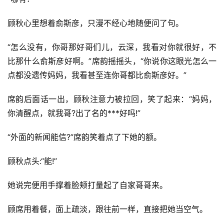
顾秋心里想着俞斯彦，只漫不经心地随便问了句。
“怎么没有，你哥那好哥们儿，云深，我看对你就很好，不
比那什么俞斯彦好啊。”席韵摇摇头，“你说你这眼光怎么一
首
点都没遗传妈妈，我看甚至连你哥都比俞斯彦好。”
页
席韵后面话一出，顾秋注意力被拉回，笑了起来：“妈妈，
你清醒点，就我哥?出了名的***好吗!”
📖
墨
“外面的新闻能信?”席韵笑着点了下她的额。
语
顾秋点头:“能!”
文
她说完便用手撑着脸颊打量起了自家哥哥来。
集
顾席用着餐，面上疏淡，跟往前一样，直接把她当空气。
🔥