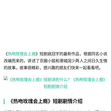
《
热吻玫瑰会上瘾
》短剧姚冠宇的最新作品，根据同名小说
改编而来的，讲述了京圈小姐和港城阔少两人之间日久生情
的故事。故事很精彩，感兴趣的朋友们快来一起看看吧。
《热吻玫瑰会上瘾》短剧剧情介绍