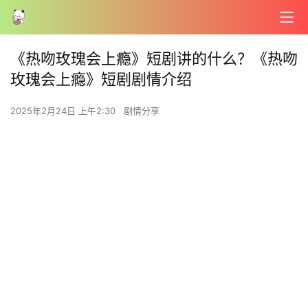
《热吻玫瑰会上瘾》短剧讲的什么？《热吻
玫瑰会上瘾》短剧剧情介绍
2025年2月24日 上午2:30
剧情分享