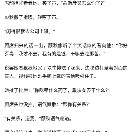
席韵抬眸看着她，笑了声：“俞斯彦又怎么你了?”
顾秋撇了撇嘴，轻哼了声。
“闲得很就去公司上班。”
顾席扫兴的话一出，顾秋像听了个笑话似的看向他：“你好
歹毒，我才不去，我有的是钱，干嘛去吃那苦。”
说罢她恶狠狠地叉了块牛排吃了起来，边吃边打量着对面的
某人，视线被她哥手腕上戴的表给吸引住了。
她扯了扯唇：“你吃错什么药了，戴块女表干什么?”
顾席头也没抬，语气懒散：“跟你有关系?”
“有关系，送我。”顾秋语气霸道。