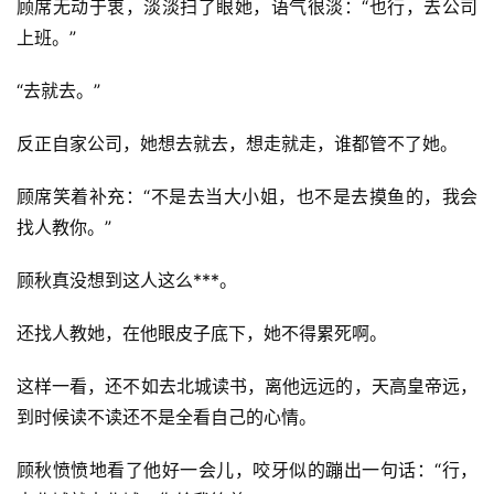
顾席无动于衷，淡淡扫了眼她，语气很淡：“也行，去公司
上班。”
“去就去。”
反正自家公司，她想去就去，想走就走，谁都管不了她。
顾席笑着补充：“不是去当大小姐，也不是去摸鱼的，我会
找人教你。”
顾秋真没想到这人这么***。
还找人教她，在他眼皮子底下，她不得累死啊。
这样一看，还不如去北城读书，离他远远的，天高皇帝远，
到时候读不读还不是全看自己的心情。
顾秋愤愤地看了他好一会儿，咬牙似的蹦出一句话：“行，