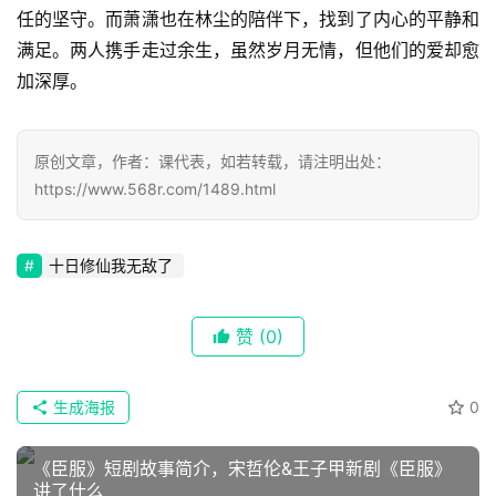
语
任的坚守。而萧潇也在林尘的陪伴下，找到了内心的平静和
满足。两人携手走过余生，虽然岁月无情，但他们的爱却愈
文
加深厚。
集
🔥
原创文章，作者：课代表，如若转载，请注明出处：
https://www.568r.com/1489.html
热
榜
十日修仙我无敌了
速
登录
注册
递
赞
(0)
🌱
生成海报
0
博
主
《臣服》短剧故事简介，宋哲伦&王子甲新剧《臣服》
讲了什么