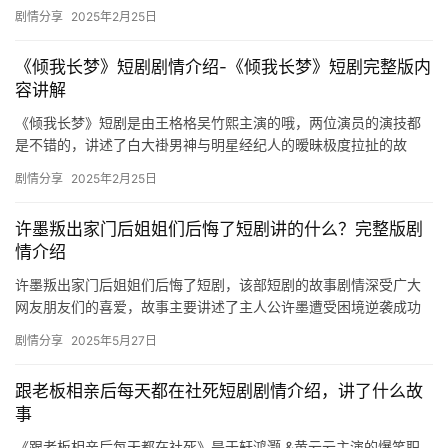
演的短剧有哪些，下文是相关的内容介绍，一起来看看吧！ 彩彩云
剧情分享
2025年2月25日
主演…
《倾我长梦》短剧剧情介绍-《倾我长梦》短剧完整版内
容讲解
《倾我长梦》短剧是由王格格吴竹熙主演的哦，两位演员的演技都
是不错的，讲述了白大褂男神与明星经纪人的暧昧极度拉扯的故
事，想要了解详细内容的可以来看看下面的介绍吧。 ​ 《倾我长梦》
剧情分享
2025年2月25日
短…
许墨叛出家门后姐姐们后悔了短剧讲的什么？完整版剧
情介绍
许墨叛出家门后姐姐们后悔了短剧，该部短剧的故事剧情深受广大
网友朋友们的喜爱，故事主要讲述了主人公许墨遭受困境逆袭成功
之后的故事。 许墨叛出家门后姐姐们后悔了短剧剧情介绍 在光鲜亮
剧情分享
2025年5月27日
丽…
跟老板相亲后每天都在社死短剧剧情介绍，讲了什么故
事
《跟老板相亲后每天都在社死》是于轩鸿灏 &黄云云主演的爆笑职