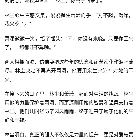
的情感。她轻声说道：“林尘，你终于回来了。”
林尘心中百感交集，紧紧握住萧潇的手：“对不起，潇潇，
我来晚了。”
萧潇微微一笑，摇了摇头：“不，你没有来晚。只要你回来
了，一切都还不算晚。”
两人相拥而泣，仿佛要把这些年的思念和痛苦都化作泪水流
尽。林尘决定不再离开萧潇，他要用余生来弥补对她的亏
欠。
首
在接下来的日子里，林尘和萧潇一起面对生活的挑战。林尘
页
用他的力量保护着萧潇，而萧潇则用她的智慧和温柔支持着
林尘。他们共同经历了风风雨雨，终于迎来了属于他们的平
📖
静和幸福。
墨
林尘明白，真正的强大不仅仅是力量的提升，更是对爱与责