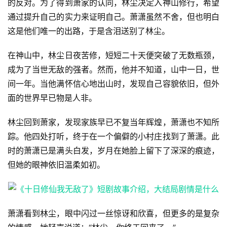
的反对。为了得到萧家的认同，林尘决定入神山修行，希望
通过提升自己的实力来证明自己。萧潇虽然不舍，但也明白
这是他们唯一的出路，于是含泪送别了林尘。
在神山中，林尘日夜苦修，短短二十天便突破了无数瓶颈，
成为了当世无敌的强者。然而，他并不知道，山中一日，世
间一年。当他满怀信心地出山时，发现自己容貌依旧，但外
面的世界早已物是人非。
林尘回到萧家，发现家族早已不复当年辉煌，萧潇也不知所
踪。他四处打听，终于在一个偏僻的小村庄找到了萧潇。此
时的萧潇已是满头白发，岁月在她脸上留下了深深的痕迹，
但她的眼神依旧温柔如初。
萧潇看到林尘，眼中闪过一丝惊讶和欣喜，但更多的是复杂