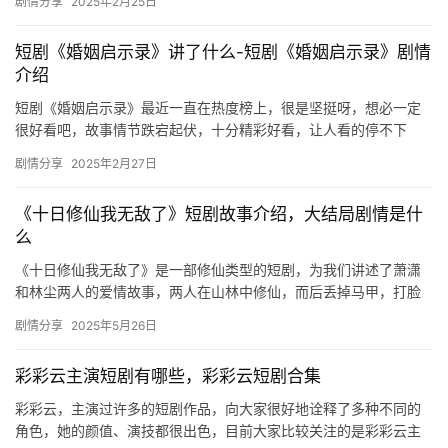
剧情分享
2025年2月25日
《玄幻…
短剧《婚姻启示录》讲了什么-短剧《婚姻启示录》剧情
介绍
短剧《婚姻启示录》最近一直在热度榜上，很是坚挺呀，想必一定
很好看吧，故事情节跌宕起伏，十分精彩好看，让人看的停不下
来，想要看更多剧情的朋友们可以来mic影视哦。 短剧《婚姻启示
剧情分享
2025年2月27日
录》…
《十日修仙我无敌了》短剧故事介绍，大结局剧情是什
么
《十日修仙我无敌了》是一部修仙类型的短剧，为我们讲述了萧潇
和林尘两人的爱情故事，两人在山林中修仙，而后丢掉马甲，打脸
众人，整部剧剧情很棒，很爽，感兴趣的观众来看看这部剧的大概
剧情分享
2025年5月26日
故事介…
彩彩云主演短剧有哪些，彩彩云短剧合集
彩彩云，主演过许多的短剧作品，向大家很好地诠释了多种不同的
角色，她的颜值、演技都很出色，目前大家比较关注的是彩彩云主