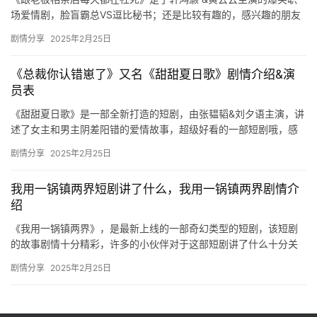
场爱情剧，脸盲霸总VS逗比秘书；还是比较有趣的，感兴趣的朋友
们可以看看剧情介绍哦！ 脸盲霸总VS逗比秘书； 总裁…
剧情分享
2025年2月25日
《总裁你认错崽了》又名《甜甜夏日歌》剧情介绍&演
员表
《甜甜夏日歌》是一部全新打造的短剧，由张韫韬&刘夕语主演，讲
述了女主和男主阴差阳错的爱情故事，超级好看的一部短剧哦，感
兴趣的可以来看看！ 主演：张韫韬&刘夕语 剧情…
剧情分享
2025年2月25日
我用一锅镇两界短剧讲了什么，我用一锅镇两界剧情介
绍
《我用一锅镇两界》，是最新上线的一部奇幻类型的短剧，该短剧
的故事剧情十分精彩，许多的小伙伴对于这部短剧讲了什么十分关
注，下文是关于其剧情内容的详细介绍哦，快来看看吧！ 我用一锅
剧情分享
2025年2月25日
镇两…