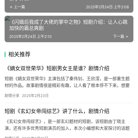
星
上一篇
2025年2月24日 上午2:08
选
《闪婚后我成了大佬的掌中之物》短剧介绍：让人心跳
加快的霸总爽剧
🎬
2025年2月24日 上午2:10
下一篇
短
剧
相关推荐
剧
《嫡女双世荣华》短剧男女主是谁？剧情介绍
场
短剧《嫡女双世荣华》主演包括了秦伟钊、王欣滢，是一部重生题
材的作品。故事剧情很是精彩有趣，让人看了根本停不下来，想要
了解该剧更多精彩内容的可以来看看下面的介绍吧。 《嫡女双世荣
剧情分享
2025年2月23日
华》…
短剧《玄幻女帝闯综艺》讲了什么，剧情介绍
《玄幻女帝闯综艺》，是一部玄幻题材的短剧，该短剧由丁晓主
演，还有许多优秀短剧演员的加入，本次小编想和大家探讨的话题
是这部短剧讲了什么，下文内容是关于短剧剧情的详细介绍！ 短剧