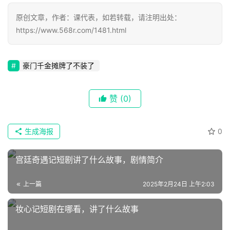
集
原创文章，作者：课代表，如若转载，请注明出处：
https://www.568r.com/1481.html
🔥
热
豪门千金摊牌了不装了
榜
速
登录
赞
(0)
注册
递
生成海报
0
🌱
博
宫廷奇遇记短剧讲了什么故事，剧情简介
主
上一篇
2025年2月24日 上午2:03
星
妆心记短剧在哪看，讲了什么故事
选