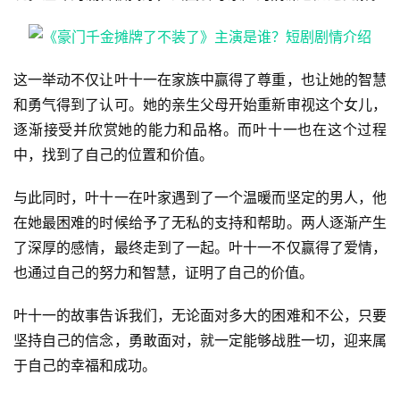
这一举动不仅让叶十一在家族中赢得了尊重，也让她的智慧
和勇气得到了认可。她的亲生父母开始重新审视这个女儿，
逐渐接受并欣赏她的能力和品格。而叶十一也在这个过程
中，找到了自己的位置和价值。
首
与此同时，叶十一在叶家遇到了一个温暖而坚定的男人，他
在她最困难的时候给予了无私的支持和帮助。两人逐渐产生
页
了深厚的感情，最终走到了一起。叶十一不仅赢得了爱情，
也通过自己的努力和智慧，证明了自己的价值。
📖
墨
叶十一的故事告诉我们，无论面对多大的困难和不公，只要
坚持自己的信念，勇敢面对，就一定能够战胜一切，迎来属
语
于自己的幸福和成功。
文