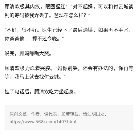
热
顾清欢极其内疚，眼圈猩红：“对不起妈，可以和付云城谈
判的筹码被我弄丢了。爸现在怎么样？”
榜
速
“不好，很不好。医生已经下了最后通牒，如果再不手术，
登录
注册
你爸爸他……撑不过今晚。”
递
说完，顾妈嚎啕大哭。
🌱
博
顾清欢极力忍着哭腔。“妈你别哭，还会有办法的，你再等
等，我马上就去找付云城。”
主
星
挂了电话后，顾清欢吃力坐起身。
选
原创文章，作者：课代表，如若转载，请注明出处：
🎬
https://www.568r.com/1407.html
短