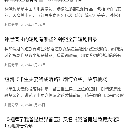
林泽辉是是中国内地男演员，参演过多部短剧作品，包括《竹马其
外，天降其中》、《红豆生南国》以及《皎月流火》等等，对林泽
辉感兴趣的朋友们可以来看看林泽辉短剧合集！ 01-红豆生南国 0…
剧情分享
2025年2月24日
钟熙演过的短剧有哪些？钟熙全部短剧目录
钟熙演过的短剧有哪些?该名短剧女演员最近比较受欢迎的，她所演
过的短剧作品各个都是精品，质量都很高，想要看她所演过的所有
短剧作品的可以来看看下面的介绍吧。 钟熙演过的短剧有哪些
剧情分享
2025年2月23日
《&…
短剧《半生夫妻终成陌路》剧情介绍，故事梗概
《半生夫妻终成陌路》是一部三重生男二上位的短剧，剧情还是比
较复杂的，讲述了主角之间复杂的爱情故事，感兴趣的可以来mic影
视看看哦！ 前一世，两人从小定下娃娃亲，从此之后她就为她而
剧情分享
2025年2月25日
活…
《摊牌了我爸是世界首富》又名《我爸竟是隐藏大佬》
短剧剧情介绍