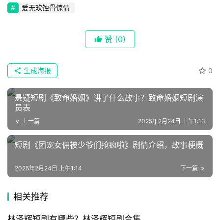
剧
爱无欢蚀骨惊情
剧
赞
(0)
场
生成海报
0
悬疑短剧《致命婚姻》讲了什么故事？致命婚姻短剧演
员表
上一篇
2025年2月24日 上午1:13
短剧《团宠女佣被少爷们抢疯啦》剧情介绍，故事梗概
2025年2月24日 上午1:14
下一篇
相关推荐
林泽辉短剧有哪些？林泽辉短剧合集