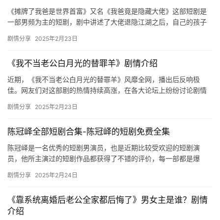
《摊牌了我爸是世界首富》又名《我爸竟是隐藏大佬》这部短剧是
一部男频为主的短剧，剧中讲述了大佬退隐江湖之后，自己的孩子
逐渐长大，被同班里的人看不起，但有一天，发现了父亲的***，一
剧情分享
2025年2月23日
切…
《我不当老公白月光的替罪羊》剧情介绍
近期，《我不当老公白月光的替罪羊》风靡全网，播出后反响极
佳。网友们对这部剧的热情持续高涨，在各大论坛上纷纷讨论剧情
细节。发行方为麦芽，该剧于12月17日11:00上架，分类为复仇和…
剧情分享
2025年2月23日
陈冠峄全部短剧合集-陈冠峄的短剧免费全集
陈冠峄是一名优秀的短剧男演员，也是近期比较受欢迎的短剧演
员，他所主演过的短剧作品都获得了不错的评价，每一部都是爆
款，想要看他所有演过的短剧作品可以来看看下面的介绍吧。 陈冠
剧情分享
2025年2月24日
峄作品合…
《靠系统离婚后老公全家都后悔了》男女主是谁？剧情
介绍