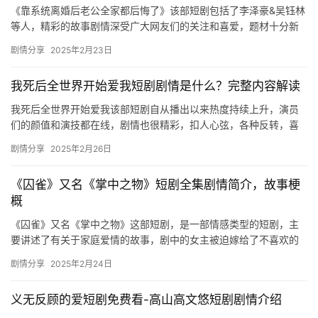
《靠系统离婚后老公全家都后悔了》该部短剧包括了李泽豪&吴钰林
等人，精彩的故事剧情深受广大网友们的关注和喜爱，题材十分新
颖，想要看更多精彩剧情的可以来看看下面的介绍吧。 《靠…
剧情分享
2025年2月23日
我死后全世界开始爱我短剧剧情是什么？完整内容解读
我死后全世界开始爱我该部短剧自从播出以来热度持续上升，演员
们的颜值和演技都在线，剧情也很精彩，扣人心弦，各种反转，喜
欢的朋友们快来看看吧。 我死后全世界开始爱我短剧简介 前世万人
剧情分享
2025年2月26日
嫌…
《囚雀》又名《掌中之物》短剧全集剧情简介，故事梗
概
《囚雀》又名《掌中之物》这部短剧，是一部情感类型的短剧，主
要讲述了有关于家庭爱情的故事，剧中的女主被迫嫁给了不喜欢的
人，不料，竟成了男主的小妈，两人上演了金蝉脱壳的逃脱戏码之
剧情分享
2025年2月24日
后，开…
义无反顾的爱短剧免费看-高山高文悠短剧剧情介绍