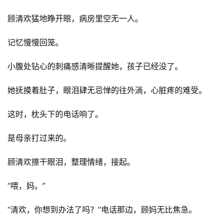
顾清欢猛地睁开眼，病房里空无一人。
记忆慢慢回笼。
小腹处钻心的刺痛感清晰提醒她，孩子已经没了。
首
页
她抚摸着肚子，眼泪肆无忌惮的往外淌，心脏疼的难受。
这时，枕头下的电话响了。
📖
墨
是母亲打过来的。
语
顾清欢擦干眼泪，整理情绪，接起。
文
“喂，妈。”
集
“清欢，你想到办法了吗？”电话那边，顾妈无比焦急。
🔥