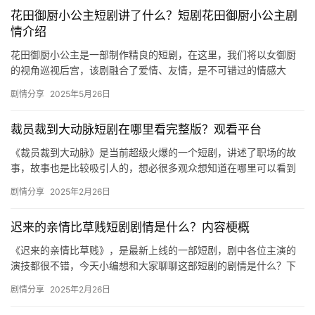
花田御厨小公主短剧讲了什么？短剧花田御厨小公主剧
情介绍
花田御厨小公主是一部制作精良的短剧，在这里，我们将以女御厨
的视角巡视后宫，该剧融合了爱情、友情，是不可错过的情感大
剧，小编为大家带来了短剧花田御厨小公主剧情介绍，一起来看看
剧情分享
2025年5月26日
吧！ 花…
裁员裁到大动脉短剧在哪里看完整版？观看平台
《裁员裁到大动脉》是当前超级火爆的一个短剧，讲述了职场的故
事，故事也是比较吸引人的，想必很多观众想知道在哪里可以看到
完整版的，小编在这里做了整理，感兴趣的小伙伴快来看看吧！ 1、
剧情分享
2025年2月26日
爱…
迟来的亲情比草贱短剧剧情是什么？内容梗概
《迟来的亲情比草贱》，是最新上线的一部短剧，剧中各位主演的
演技都很不错，今天小编想和大家聊聊这部短剧的剧情是什么？下
文是关于短剧剧情的详细介绍，更多短剧资讯欢迎继续关注我们
剧情分享
2025年2月26日
哦！ 江…