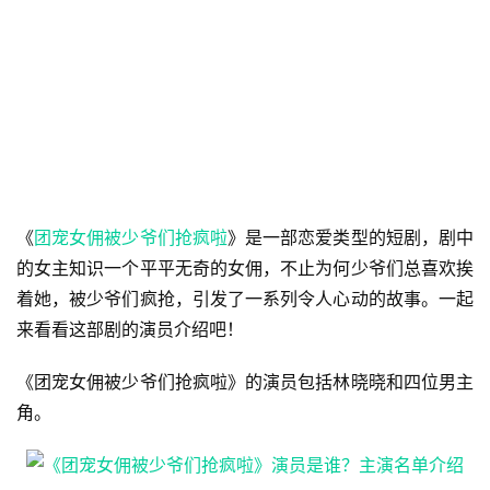
《
团宠女佣被少爷们抢疯啦
》是一部恋爱类型的短剧，剧中
的女主知识一个平平无奇的女佣，不止为何少爷们总喜欢挨
着她，被少爷们疯抢，引发了一系列令人心动的故事。一起
来看看这部剧的演员介绍吧！
《团宠女佣被少爷们抢疯啦》的演员包括林晓晓和四位男主
角。