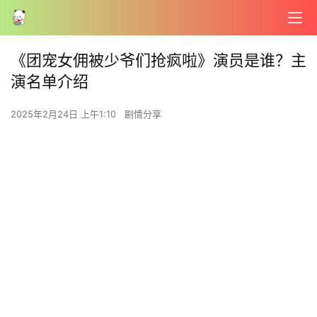
《团宠女佣被少爷们抢疯啦》演员是谁？主
演名单介绍
2025年2月24日 上午1:10
剧情分享