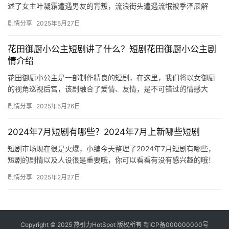
述了女主叶凝霜遭遇男友的背叛，流浪街头遭遇流氓被季泽辰解
救，还成为了他的未婚妻，这究竟是一个怎么样的故事呢，感兴趣
剧情分享
2025年5月27日
的朋友们…
花田御厨小公主短剧讲了什么？短剧花田御厨小公主剧
情介绍
花田御厨小公主是一部制作精良的短剧，在这里，我们将以女御厨
的视角巡视后宫，该剧融合了爱情、友情，是不可错过的情感大
剧，小编为大家带来了短剧花田御厨小公主剧情介绍，一起来看看
剧情分享
2025年5月26日
吧！ 花…
2024年7月短剧有哪些？2024年7月上新哪些短剧
短剧市场现在很是火爆，小编今天整理了2024年7月短剧有哪些，
短剧的剧情以及人设很是重要哦，你可以看看有没有感兴趣的哦！
1.玫瑰陷入火焰里 2.禁欲男神狠狠宠 3.霍总找错媳妇撩…
剧情分享
2025年2月27日
Copyright © 2025 热引力HotSpot 版权所有
粤ICP备000000000号