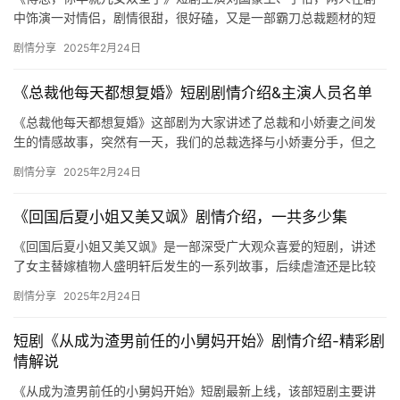
中饰演一对情侣，剧情很甜，很好磕，又是一部霸刀总裁题材的短
剧作品，喜欢的朋友们不妨可以来看看哦。 《傅总，你早就儿女双
剧情分享
2025年2月24日
全了…
《总裁他每天都想复婚》短剧剧情介绍&主演人员名单
《总裁他每天都想复婚》这部剧为大家讲述了总裁和小娇妻之间发
生的情感故事，突然有一天，我们的总裁选择与小娇妻分手，但之
后又想要复婚，这背后发生了怎样的故事呢？让我们一起来看看这
剧情分享
2025年2月24日
部短剧…
《回国后夏小姐又美又飒》剧情介绍，一共多少集
《回国后夏小姐又美又飒》是一部深受广大观众喜爱的短剧，讲述
了女主替嫁植物人盛明轩后发生的一系列故事，后续虐渣还是比较
爽的哦，感兴趣的可以来看看介绍！ 夏筱筱被继母陷害，与母亲被
剧情分享
2025年2月24日
父亲…
短剧《从成为渣男前任的小舅妈开始》剧情介绍-精彩剧
情解说
《从成为渣男前任的小舅妈开始》短剧最新上线，该部短剧主要讲