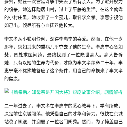
多舛，她在一次宫廷斗争中失去了所有亲人。为了避开权力
的纷争，她选择隐居山村，过上了平静的生活。在这个偏僻
的小村庄里，她收养了一个孤儿，取名李文孝。李惠宁视他
如己出，倾尽所有心血抚养他长大。
李文孝从小聪明伶俐，深得李惠宁的喜爱。然而，在他十岁
那年，突如其来的重病几乎夺去了他的生命。李惠宁心急如
焚，四处求医问药，最终找到了一位隐世高人。高人告诉
她，只有以她的生命为代价，才能为李文孝续命二十年。李
惠宁毫不犹豫地答应了这个条件，用自己的命换来了李文孝
的健康。
二十年过去了，李文孝在李惠宁的悉心教导下，学有所成，
决定前往京城闯荡。他凭借自己的才华和努力，很快在京城
站稳了脚跟，并迎娶了一位名门闺秀。然而，为了掩盖自己