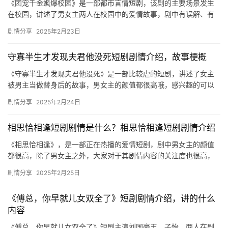
《团宠千金飒爆校园》是一部都市言情短剧，该剧的主要场景发生
在校园，讲述了男女主两人在校园中的爱情故事，剧中有误解、有
暧昧，还有怦然心动的一瞬间，让人很是上头，一起来看看小编为
剧情分享
2025年2月23日
大家带…
守寡半生才发现夫君他没死短剧剧情介绍，故事梗概
《守寡半生才发现夫君他没死》是一部比较虐的短剧，讲述了女主
被男主当做替身后的故事，男女主的颜值都很高哦，感兴趣的可以
来看看详细介绍！ 他一直把女主当做白月光替身，直到她想要和男
剧情分享
2025年2月24日
二私…
相思恰相逢短剧剧情是什么？相思恰相逢短剧剧情介绍
《相思恰相逢》，是一部正在热播的爱情短剧，剧中男女主的颜值
都很高，除了男女主之外，大家对于其剧情内容的关注度也很高，
那么这部短剧的剧情是什么呢？下文是关于剧情的详细介绍，感兴
剧情分享
2025年2月25日
趣的话…
《傅总，你早就儿女双全了》短剧剧情介绍，讲的什么
内容
《傅总，你早就儿女双全了》短剧主演刘国豪王、子怡，两人在剧