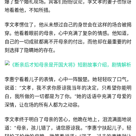
爆了整个婚礼现场。宾客们纷纷议论，李文孝的妻子也惊讶
地看着他，不知所措。
首
李文孝愣住了，他从未想过自己的身世会在这样的场合被揭
页
穿。他看着眼前的母亲，心中充满了复杂的情感。他知道，
自己的一切成就都离不开母亲的付出，而他却在最重要的时
📖
刻选择了隐瞒她的存在。
墨
语
文
李惠宁看着儿子的表情，心中一阵酸楚。她轻轻叹了口气，
说道：“文孝，我不求你原谅我当年的决定，只希望你能明
集
白，我所做的一切都是为了你。”她的话语中充满了母爱的
深情，让在场的所有人都为之动容。
🔥
热
李文孝终于明白了母亲的苦心，他跪在地上，泪流满面地说
道：“母亲，孩儿错了，请您原谅我。”李惠宁扶起儿子，轻
榜