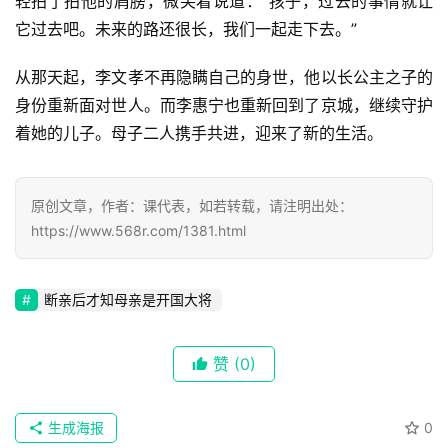
轻拍了拍他的肩膀，微笑着说道：“孩子，过去的事情就让
速
它过去吧。未来的路还很长，我们一起走下去。”
登录
注册
递
从那天起，李文孝不再隐瞒自己的身世，他以长公主之子的
🌱
身份重新面对世人。而李惠宁也重新回到了京城，继续守护
着她的儿子。母子二人携手共进，迎来了新的生活。
博
主
原创文章，作者：课代表，如若转载，请注明出处：
星
https://www.568r.com/1381.html
选
断亲后才知母亲是开国大将
🎬
短
赞
(0)
剧
剧
生成海报
0
场