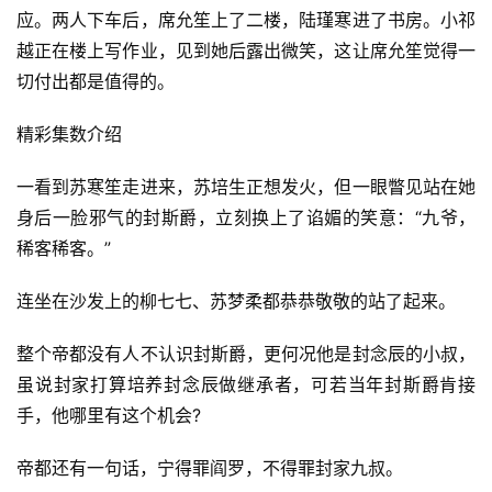
应。两人下车后，席允笙上了二楼，陆瑾寒进了书房。小祁
越正在楼上写作业，见到她后露出微笑，这让席允笙觉得一
切付出都是值得的。
精彩集数介绍
一看到苏寒笙走进来，苏培生正想发火，但一眼瞥见站在她
身后一脸邪气的封斯爵，立刻换上了谄媚的笑意：“九爷，
稀客稀客。”
连坐在沙发上的柳七七、苏梦柔都恭恭敬敬的站了起来。
整个帝都没有人不认识封斯爵，更何况他是封念辰的小叔，
虽说封家打算培养封念辰做继承者，可若当年封斯爵肯接
手，他哪里有这个机会?
帝都还有一句话，宁得罪阎罗，不得罪封家九叔。