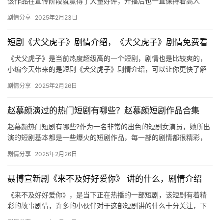
该作品在宣传阶段就赢得了大量好评，开播后也一直保持着高人
气。观众们对剧情充满兴趣，希望了解更多相关信息。这部剧由饭
剧情分享
2025年2月23日
余、碧海…
短剧《犬父虎子》剧情介绍，《犬父虎子》剧情免费看
《犬父虎子》是当前热度超级高的一个短剧，剧情也是比较爽的，
小编今天带来的是短剧《犬父虎子》剧情介绍，可以让你更快了解
剧情哦，感兴趣的朋友们快来看看吧！ 白手起家的青年才俊李博
剧情分享
2025年2月26日
文，却…
赵慕颜演过的热门短剧有哪些？赵慕颜短剧作品合集
赵慕颜热门短剧有哪些?作为一名非常的出色的短剧女演员，她所出
演的短剧基本都是一些爆火的短剧作品，每一部的剧情都很精彩，
制作精良，喜欢她的朋友们可以多来支持她的短剧作品哦。 赵慕颜
剧情分享
2025年2月26日
以…
聂博宣新剧《来不及好好爱你》 讲的什么，剧情介绍
《来不及好好爱你》，是当下正在热播的一部短剧，该短剧有着精
彩的故事剧情，许多的小伙伴对于这部短剧讲的什么十分关注，下
文是关于其剧情的详细介绍，感兴趣的话快来看看吧！ 聂博宣新剧