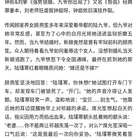
钟熙&刘擎《强势锁婚，九爷你出局了》又名《咎由》经典
罪妻本，刘老师狂虐我钟姐呀，钟姐依旧演技炸裂。
传闻顾家养女顾燕笙多年来深爱着帝都的陆九爷，但九爷对
她非常反感，甚至为了心中的白月光将她送进监狱折磨五
年。然而，当九爷结婚时，新娘竟然是曾有牢狱前科的顾燕
笙。众人期待着看九爷如何羞辱这个女人，没想到婚礼当天
新娘逃跑了。九爷愤怒下令全国通缉，最终在抓到她的那
天，陆瑾寒红着眼睛质问她：“嫁还是不嫁?”
顾燕笙坚决地回答：“陆瑾寒，你休想!”她试图打开车门下
车，却发现车门被锁死了。“开门。”她的声音冷得让人发
颤。陆瑾寒轻笑一声，温和地说：“宝贝……别生气。”他靠
近她的耳边提醒她早上对祁越的承诺。席允笙想起白天的
话，指尖因用力而掐出血来。陆瑾寒额头抵着她的额头说：
“老婆……你不能再让祁越失落一次了，对么?”席允笙深吸一
口气后说：“这是我最后一次向你妥协。”陆瑾寒微笑着答