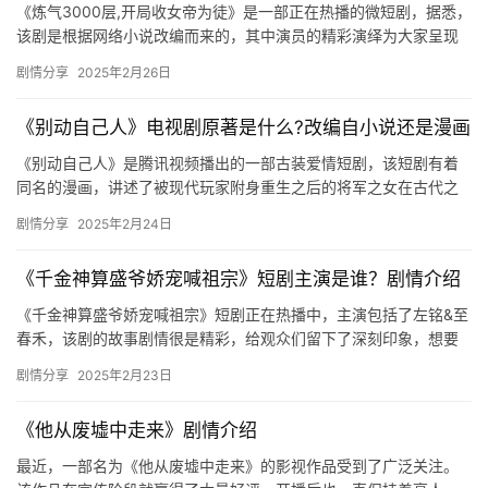
《炼气3000层,开局收女帝为徒》是一部正在热播的微短剧，据悉，
该剧是根据网络小说改编而来的，其中演员的精彩演绎为大家呈现
了一部超有看点的下饭神剧，那么这部剧的主要剧情是怎样的呢？…
剧情分享
2025年2月26日
《别动自己人》电视剧原著是什么?改编自小说还是漫画
《别动自己人》是腾讯视频播出的一部古装爱情短剧，该短剧有着
同名的漫画，讲述了被现代玩家附身重生之后的将军之女在古代之
间的故事，很多观众好奇这部剧的原著，一起来看看原著的详细介
剧情分享
2025年2月24日
绍吧！…
《千金神算盛爷娇宠喊祖宗》短剧主演是谁？剧情介绍
《千金神算盛爷娇宠喊祖宗》短剧正在热播中，主演包括了左铭&至
春禾，该剧的故事剧情很是精彩，给观众们留下了深刻印象，想要
了解该剧更多精彩内容的可以来看看下面的介绍吧。 《千金…
剧情分享
2025年2月23日
《他从废墟中走来》剧情介绍
最近，一部名为《他从废墟中走来》的影视作品受到了广泛关注。