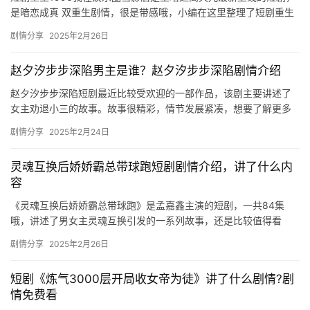
是暗恋成真 双重生剧情，很是带感哦，小编在这里整理了短剧重生
1996我在娱乐圈当影后剧情介绍，感兴趣的朋友们快来看看吧…
剧情分享
2025年2月26日
赵夕汐步步深陷男主是谁？赵夕汐步步深陷剧情介绍
赵夕汐步步深陷短剧最近比较受欢迎的一部作品，该剧主要讲述了
女主劝退小三的故事。故事很精彩，情节发展紧凑，想要了解更多
详细内容的可以来mic影视看看。 赵夕汐步步深陷男主是谁 &zw…
剧情分享
2025年2月24日
灵魂互换后娇娇霸总带球跑短剧剧情介绍，讲了什么内
容
《灵魂互换后娇娇霸总带球跑》是孟嘉鑫主演的短剧，一共84集
哦，讲述了男女主灵魂互换引发的一系列故事，还是比较值得看
的，小编在这里整理了剧情介绍，感兴趣的小伙伴快来看看吧！ 互
剧情分享
2025年2月26日
不相识…
短剧《炼气3000层开局收女帝为徒》讲了什么剧情?剧
情免费看