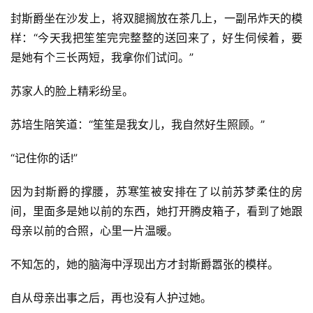
封斯爵坐在沙发上，将双腿搁放在茶几上，一副吊炸天的模
样：“今天我把笙笙完完整整的送回来了，好生伺候着，要
是她有个三长两短，我拿你们试问。”
苏家人的脸上精彩纷呈。
苏培生陪笑道：“笙笙是我女儿，我自然好生照顾。”
“记住你的话!”
因为封斯爵的撑腰，苏寒笙被安排在了以前苏梦柔住的房
间，里面多是她以前的东西，她打开腾皮箱子，看到了她跟
母亲以前的合照，心里一片温暖。
不知怎的，她的脑海中浮现出方才封斯爵嚣张的模样。
自从母亲出事之后，再也没有人护过她。