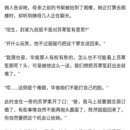
佣人告诉她，母亲之前的书架被抬到了阁楼，她正打算去阁
楼时，却听到姨母几人正在聊天。
“培生，封家九叔是不是对苏寒笙有意思?”
“开什么玩笑，他不过是碰巧把这个孽女送回来。”
“我猜也是，毕竟那人有权有势的，怎么也不可能看上苏寒
笙那死丫头，可是被他这么一送，我们想把苏寒笙赶出去就
难了。”
“哎……这倒是个难题，毕竟咱们不能打自己的脸。”
首
此时坐在一旁的苏梦柔开了口：“爸，我马上就要跟念辰订
页
婚了，有些事情自然不能再抛头露面了，既然姐姐回来了，
你自然要把这个机会让给她。”
📖