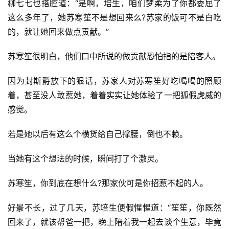
柳七七也搭腔道：“是啊，培生，咱们梦柔为了你都委屈了
墨
这么多年了，她苏寒笙不是想回来么?苏家的饭可不是白吃
语
的，就让她回来做点贡献。”
文
苏寒笙很明白，他们口中所说的做贡献恐怕指的是陪客人。
集
因为封斯爵放下的狠话，苏家人对苏寒笙好吃喝喝的照顾
🔥
着，甚至没人敢惹她，着着实实让她体验了一把狐假虎威的
感觉。
热
榜
若是她以后有这么个横货给自己撑腰，倒也不赖。
速
登录
注册
当她有这个想法的时候，瞬间打了个激灵。
递
苏寒笙，你到底在想什么?那家伙可是你招惹不起的人。
🌱
好景不长，过了几天，苏培生便假惺惺道：“笙笙，你既然
博
回来了，就该帮爸一把，晚上陪着我一起去谈个生意，毕竟