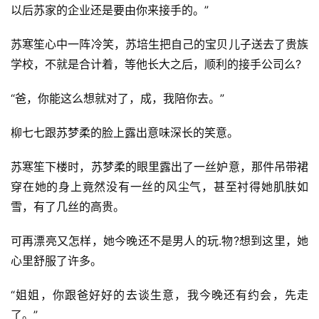
主
以后苏家的企业还是要由你来接手的。”
星
苏寒笙心中一阵冷笑，苏培生把自己的宝贝儿子送去了贵族
选
学校，不就是合计着，等他长大之后，顺利的接手公司么?
🎬
“爸，你能这么想就对了，成，我陪你去。”
短
柳七七跟苏梦柔的脸上露出意味深长的笑意。
剧
苏寒笙下楼时，苏梦柔的眼里露出了一丝妒意，那件吊带裙
剧
穿在她的身上竟然没有一丝的风尘气，甚至衬得她肌肤如
场
雪，有了几丝的高贵。
可再漂亮又怎样，她今晚还不是男人的玩.物?想到这里，她
心里舒服了许多。
“姐姐，你跟爸好好的去谈生意，我今晚还有约会，先走
了。”