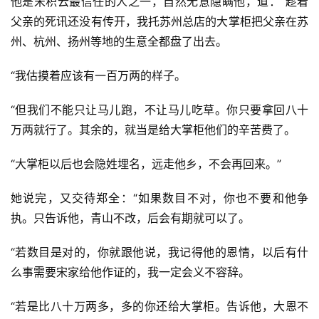
他是宋积云最信任的人之一，自然无意隐瞒他，道：“趁着
父亲的死讯还没有传开，我托苏州总店的大掌柜把父亲在苏
州、杭州、扬州等地的生意全都盘了出去。
“我估摸着应该有一百万两的样子。
首
“但我们不能只让马儿跑，不让马儿吃草。你只要拿回八十
页
万两就行了。其余的，就当是给大掌柜他们的辛苦费了。
📖
“大掌柜以后也会隐姓埋名，远走他乡，不会再回来。”
墨
她说完，又交待郑全：“如果数目不对，你也不要和他争
语
执。只告诉他，青山不改，后会有期就可以了。
文
“若数目是对的，你就跟他说，我记得他的恩情，以后有什
集
么事需要宋家给他作证的，我一定会义不容辞。
🔥
“若是比八十万两多，多的你还给大掌柜。告诉他，大恩不