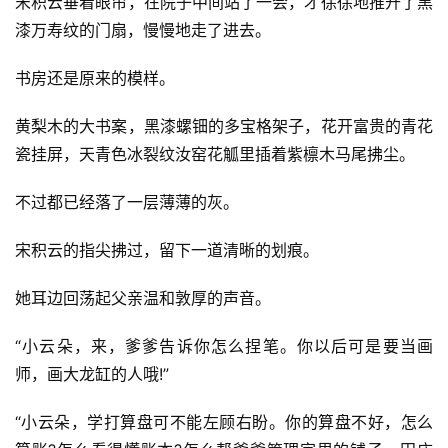
宋积云垂着眼帘，在院子中间站了一会，才徐徐地推开了黑
漆万寿纹的门扇，慢慢地走了进去。
书房还是原来的模样。
黄梨木的大书案，黑漆螺钿的多宝格架子，花开富贵的青花
瓷挂屏，天青色冰裂纹汝窑花觚里插着紫檩木马尾拂尘。
不过都已经落了一层薄薄的灰。
宋积云的指尖拂过，留下一道清晰的划痕。
她耳边回荡起父亲温和敦厚的声音。
“小云朵，来，爹爹告诉你怎么捏笔。你以后可是要当画
师，画大龙缸的人哦!”
“小云朵，学打算盘可不能左顾右盼。你的算盘不好，怎么