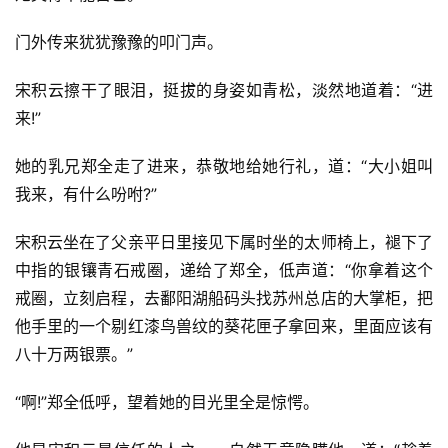
门外传来犹犹豫豫的叩门声。
宋积云擦干了眼泪，挺拔的身姿如青松，淡然地道着：“进
来!”
她的乳兄郑全走了进来，恭敬地给她行礼，道：“大小姐叫
我来，有什么吩咐?”
宋积云坐在了父亲平日里接见下属时坐的太师椅上，褪下了
中指的银镶青石戒圈，递给了郑全，低声道：“你拿着这个
戒圈，立刻启程，去鄱阳湖船码头找苏州总店的大掌柜，把
他手里的一个剔红漆鸟兽纹的葵花匣子拿回来，里面应该有
八十万两银票。”
“啊!”郑全低呼，望着她的目光里全是惊愕。