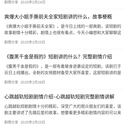
剧情分享
2025年2月24日
姐》是一…
爽爆大小姐手撕前夫全家短剧讲的什么，故事梗概
《爽爆大小姐手撕前夫全家》，是今日上线的一部爽剧，该短剧的
故事剧情十分精彩，剧情上也很有看点，今天小编想和大家聊聊这
部短剧讲的什么，下文内容是关于故事剧情的详细介绍哦！ 爽爆大
剧情分享
2025年2月25日
小姐…
《腹黑千金是假的》短剧讲的什么？完整剧情介绍
《腹黑千金是假的》，是一部有着替身逆袭设定的短剧，该剧已于
近日上线播出，全新的女频题材备受大家所喜爱，这部短剧讲的是
什么呢？下文是关于剧情内容的详细介绍，一起来看看吧！ 《腹黑
剧情分享
2025年2月26日
千金…
心跳越轨短剧剧情介绍-心跳越轨短剧完整剧情讲解
心跳越轨短剧剧情十分的精彩，深受广大的观众朋友们的喜爱，该
剧主要讲述了先婚后爱的故事，想要看更多精彩剧情内容的可以来
mic影视看看。 ​ 心跳越轨短剧剧情介绍 司机跟了霍怀洲十几年…
剧情分享
2025年2月25日