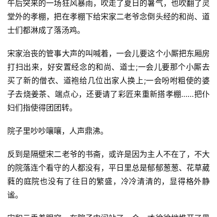
午后突来的一场狂风暴雨，吹走了夏日的暑气，也吹翻了灵
堂外的孝棚，把在孝棚下给宋家二老爷念倒头经的和尚、道
士们都淋成了落汤鸡。
宋家治丧的管事大声的叫喊着，一会儿要这个小厮把东厢房
打扫出来，好安置经念的和尚、道士;一会儿要那个小厮去
买了新的僧衣、道袍给几位出家人换上;一会吩咐粗使的婆
子去烧姜茶、端点心，还要请了彩匠来重新搭孝棚……把仆
妇们指使得团团转。
院子里吵吵嚷嚷，人声鼎沸。
反到是隔壁宋二老爷的书斋，或许是因为主人不在了，不大
的院落连个看守的人都没有，平日里总是郁郁葱葱、花草葳
蕤的庭院也没有了往日的繁盛，冷冷清清的，显得格外静
谧。