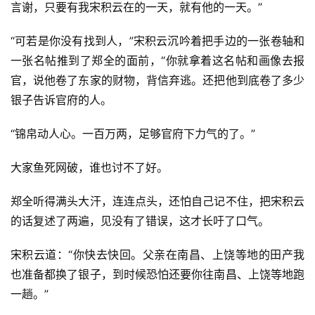
热
言谢，只要有我宋积云在的一天，就有他的一天。”
榜
“可若是你没有找到人，”宋积云沉吟着把手边的一张卷轴和
速
一张名帖推到了郑全的面前，“你就拿着这名帖和画像去报
登录
注册
递
官，说他卷了东家的财物，背信弃逃。还把他到底卷了多少
银子告诉官府的人。
🌱
“锦帛动人心。一百万两，足够官府下力气的了。”
博
大家鱼死网破，谁也讨不了好。
主
星
郑全听得满头大汗，连连点头，还怕自己记不住，把宋积云
选
的话复述了两遍，见没有了错误，这才长吁了口气。
宋积云道：“你快去快回。父亲在南昌、上饶等地的田产我
🎬
也准备都换了银子，到时候恐怕还要你往南昌、上饶等地跑
短
一趟。”
剧