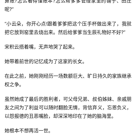
算账?怎么看得懂账本?怎么帮爹爹管理家里的铺子、田庄
呢?”
“小云朵，你开心点!跟着爹爹把这个压手杯做出来了，我就
把它放到窑里去烧出来。然后给爹爹当生辰礼物好不好?”
宋积云捂着嘴，无声地哭了起来。
她带着前世的记忆成为了这家的长女。
在此之前，她刚刚经历一场数额巨大、旷日持久的家族继承
权之争。
虽然她成了最后的胜利者，可父母兄弟、叔伯姊妹、亲戚朋
友之间为了利益可以随时翻脸无情，背信弃义，忘恩负义，
以怨报德的丑恶嘴脸，却深深地印在了她的脑海里。
她根本不想再活一世。