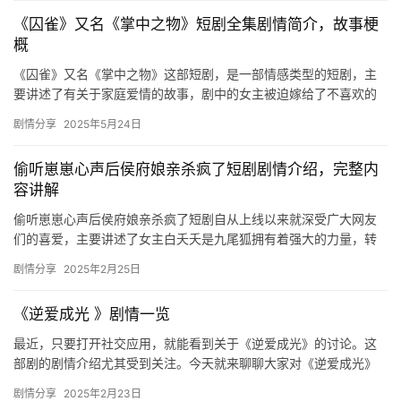
《囚雀》又名《掌中之物》短剧全集剧情简介，故事梗
概
《囚雀》又名《掌中之物》这部短剧，是一部情感类型的短剧，主
要讲述了有关于家庭爱情的故事，剧中的女主被迫嫁给了不喜欢的
人，不料，竟成了男主的小妈，两人上演了金蝉脱壳的逃脱戏码之
剧情分享
2025年5月24日
后，开…
偷听崽崽心声后侯府娘亲杀疯了短剧剧情介绍，完整内
容讲解
偷听崽崽心声后侯府娘亲杀疯了短剧自从上线以来就深受广大网友
们的喜爱，主要讲述了女主白夭夭是九尾狐拥有着强大的力量，转
世投胎成为了一个人间的婴儿..... 偷听崽崽心声后侯府娘亲杀疯…
剧情分享
2025年2月25日
《逆爱成光 》剧情一览
最近，只要打开社交应用，就能看到关于《逆爱成光》的讨论。这
部剧的剧情介绍尤其受到关注。今天就来聊聊大家对《逆爱成光》
剧情的看法和想法。《逆爱成光》由微剧吧发行，于12月31日16:…
剧情分享
2025年2月23日