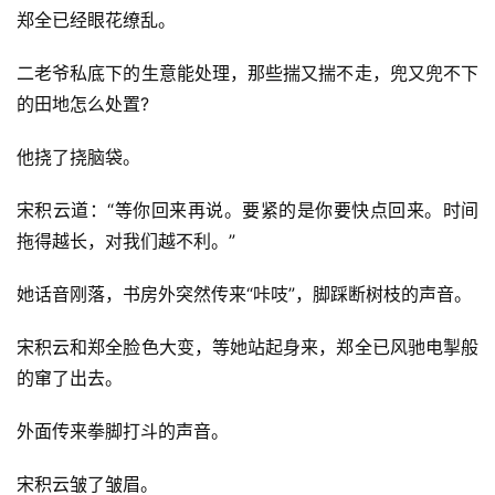
郑全已经眼花缭乱。
剧
场
二老爷私底下的生意能处理，那些揣又揣不走，兜又兜不下
的田地怎么处置?
他挠了挠脑袋。
宋积云道：“等你回来再说。要紧的是你要快点回来。时间
拖得越长，对我们越不利。”
她话音刚落，书房外突然传来“咔吱”，脚踩断树枝的声音。
宋积云和郑全脸色大变，等她站起身来，郑全已风驰电掣般
的窜了出去。
外面传来拳脚打斗的声音。
宋积云皱了皱眉。