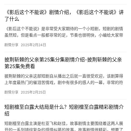
《影后这个不能说》剧情介绍，《影后这个不能说》讲
了什么
《影后这个不能说》是非常受大家期待的一个小短剧，短剧的剧情
虽然短，但是看点一般都非常的足，节奏也很明快，小编给大家带
来了《影后这个不能说》剧情介绍，来看看讲了什么故事吧！ 影后
剧情分享
2025年2月24日
因意…
披荆斩棘的父亲第25集分集剧情介绍-披荆斩棘的父亲
第25集免费看
披荆斩棘的父亲这部短剧自从播出之后就一直很受欢迎，该剧算得
上年度最热门的催泪苦情戏，剧中有很多的感人的一幕，非常的符
合60、70年代的观众们的胃口，今天小编为大家带来了第25集的
剧情分享
2025年2月25日
精…
短剧檀至白露大结局是什么？短剧檀至白露精彩剧情介
绍
短剧檀至白露主演是杜亚飞和赵佳，故事剧情主要围绕着这两人展
开的一系列错综复杂的感情纠葛的故事，故事剧情很精彩，想要了