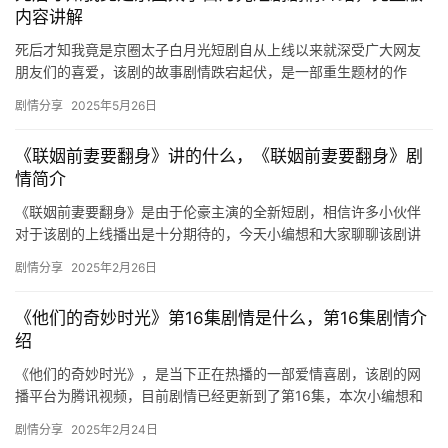
内容讲解
死后才知我竟是京圈太子白月光短剧自从上线以来就深受广大网友
朋友们的喜爱，该剧的故事剧情跌宕起伏，是一部重生题材的作
品，想要了解更多详细内容的可以来mic影视看看吧。 死后才知我
剧情分享
2025年5月26日
竟是…
《联姻前妻要翻身》讲的什么，《联姻前妻要翻身》剧
情简介
《联姻前妻要翻身》是由于伦豪主演的全新短剧，相信许多小伙伴
对于该剧的上线播出是十分期待的，今天小编想和大家聊聊该剧讲
的什么，下文是关于剧情的详细介绍，感兴趣的话快来看看吧！
剧情分享
2025年2月26日
《联姻…
《他们的奇妙时光》第16集剧情是什么，第16集剧情介
绍
《他们的奇妙时光》，是当下正在热播的一部爱情喜剧，该剧的网
播平台为腾讯视频，目前剧情已经更新到了第16集，本次小编想和
大家聊聊第16集剧情是什么，下文是关于第16集剧情的详细介
剧情分享
2025年2月24日
绍！…