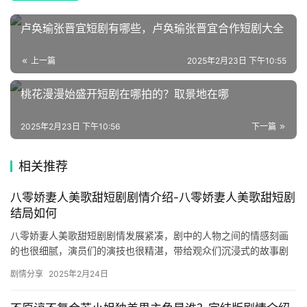
榜
卢奂瑜张晋宜短剧有哪些，卢奂瑜张晋宜合作短剧大全
速
登录
注册
递
上一篇
2025年2月23日 下午10:55
桃花漫漫始盛开短剧在哪拍的？取景地在哪
🌱
博
2025年2月23日 下午10:56
下一篇
主
相关推荐
星
选
八零娇妻人美歌甜短剧剧情介绍-八零娇妻人美歌甜短剧
结局如何
🎬
八零娇妻人美歌甜短剧剧情发展紧凑，剧中的人物之间的情感刻画
的也很细腻，演员们的演技也很精湛，带给观众们沉浸式的故事剧
短
情体验，感兴趣的朋友们快来一起看看吧。 八零娇妻人美歌甜短剧
剧情分享
2025年2月24日
剧情…
剧