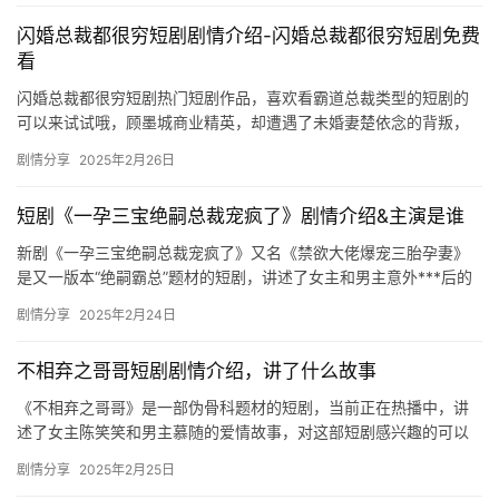
闪婚总裁都很穷短剧剧情介绍-闪婚总裁都很穷短剧免费
看
闪婚总裁都很穷短剧热门短剧作品，喜欢看霸道总裁类型的短剧的
可以来试试哦，顾墨城商业精英，却遭遇了未婚妻楚依念的背叛，
最终的两人结局又是怎么样的，快来一起看看吧。 闪婚总裁都很穷
剧情分享
2025年2月26日
短剧…
短剧《一孕三宝绝嗣总裁宠疯了》剧情介绍&主演是谁
新剧《一孕三宝绝嗣总裁宠疯了》又名《禁欲大佬爆宠三胎孕妻》
是又一版本“绝嗣霸总”题材的短剧，讲述了女主和男主意外***后的
故事，感兴趣的可以看看哦！ 《一孕…
剧情分享
2025年2月24日
不相弃之哥哥短剧剧情介绍，讲了什么故事
《不相弃之哥哥》是一部伪骨科题材的短剧，当前正在热播中，讲
述了女主陈笑笑和男主慕随的爱情故事，对这部短剧感兴趣的可以
来看看哦！ 慕随是笑笑母亲收留的一个孤儿，在慕天弘死后，掌管
剧情分享
2025年2月25日
了慕…