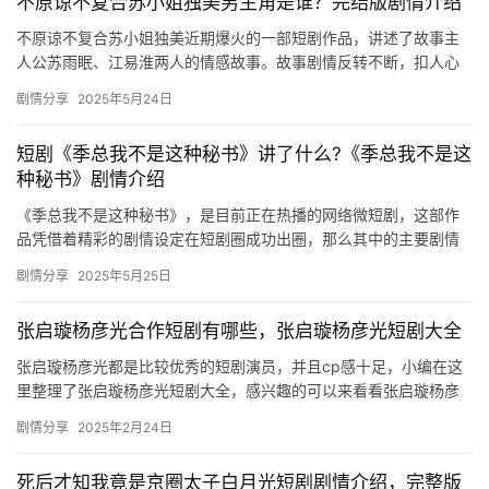
剧
不原谅不复合苏小姐独美男主角是谁？完结版剧情介绍
不原谅不复合苏小姐独美近期爆火的一部短剧作品，讲述了故事主
场
人公苏雨眠、江易淮两人的情感故事。故事剧情反转不断，扣人心
弦，剧中的男主又是谁演的呢?感兴趣的朋友们快来一起了解看看
剧情分享
2025年5月24日
吧。 …
短剧《季总我不是这种秘书》讲了什么?《季总我不是这
种秘书》剧情介绍
《季总我不是这种秘书》，是目前正在热播的网络微短剧，这部作
品凭借着精彩的剧情设定在短剧圈成功出圈，那么其中的主要剧情
是怎样的呢？小编为大家整理了相关的内容介绍，可以方便大家更
剧情分享
2025年5月25日
好理解…
张启璇杨彦光合作短剧有哪些，张启璇杨彦光短剧大全
张启璇杨彦光都是比较优秀的短剧演员，并且cp感十足，小编在这
里整理了张启璇杨彦光短剧大全，感兴趣的可以来看看张启璇杨彦
光合作短剧有哪些！ 1.禁欲二爷又宠又撩 2.禁欲男神狠狠宠 …
剧情分享
2025年2月24日
死后才知我竟是京圈太子白月光短剧剧情介绍，完整版