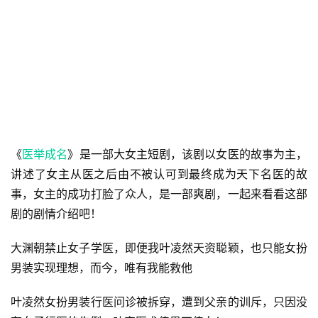
《
医举成名
》是一部大女主短剧，该剧以女医的故事为主，
讲述了女主从医之后由不被认可到最终成为天下名医的故
事，女主的成功打脸了众人，是一部爽剧，一起来看看这部
剧的剧情介绍吧！
大渊朝禁止女子学医，即便我叶凌然天资聪颖，也只能女扮
男装实现理想，而今，唯有我能救他
叶凌然女扮男装行医问诊被拆穿，遭到父亲的训斥，只因没