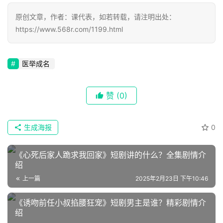
🌱
原创文章，作者：课代表，如若转载，请注明出处：
博
https://www.568r.com/1199.html
主
星
医举成名
选
赞
(0)
🎬
短
生成海报
0
剧
《心死后家人跪求我回家》短剧讲的什么？全集剧情介
剧
绍
上一篇
2025年2月23日 下午10:46
场
《诱吻前任小叔掐腰狂宠》短剧男主是谁？精彩剧情介
绍