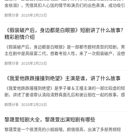
金徐溺》，凭借其扣人心弦的情节和演员们的出色表演，成功吸引
了大量观众。在社交媒体上也引发了广泛讨论。接下来聊聊这部剧
剧情分享
2025年2月23日
的几个…
《假装破产后，身边都是白眼狼》短剧讲了什么故事？
精彩剧情介绍
《假装破产后，身边都是白眼狼》是一部都市题材类型的短剧，男
主在剧中是高级富二代，想着考验人性，来了一次假装破产，没想
到引发了各种各样的精彩故事。 《假装破产后，身边都是白眼狼》
剧情分享
2025年2月23日
主演…
《我爱他跌跌撞撞到绝望》主演是谁，讲了什么故事
《我爱他跌跌撞撞到绝望》是李子睿＆王槿主演的一部比较虐的短
剧，讲述了姜语霏认清段清野真面孔后和谢云徊在一起的故事，感
兴趣的可以来看看详细介绍！ 主演：李子睿＆王槿 姜语霏十八岁认
剧情分享
2025年2月23日
识…
黎晟萱短剧大全，黎晟萱出演短剧有哪些
黎晟萱是一个很漂亮的小姐姐哦，颜值很高，出演了多部男频短