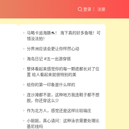
登录
注册
马略卡追海豚🐬！ 海下真的好多鱼哦！可
惜没法拍！
分界洲应该会更让你怦然心动
海岛日记 #五一出游穿搭
整体看起来感觉你的每一颗痣都长对了位
置 给人看起来就很特别的美
给你的第一印象是什么样的
连沙滩都不是，这种地方我连鞋子都不想
脱，你还穿这么少
作为北方人，感觉还是这样比较端庄
小姐姐，真心请问：这种泳衣需要处理比
基尼线吗