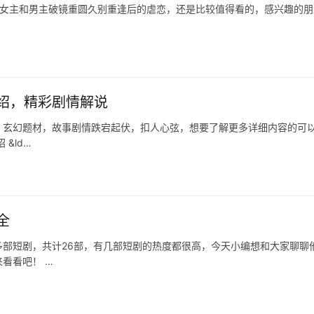
了女主和男主破镜重圆久别重逢后的虐恋，还是比较值得看的，感兴趣的朋
绍，精彩剧情解说
，玄幻题材，故事剧情跌宕起伏，扣人心弦，想要了解更多详细内容的可
&ld…
全
部短剧，共计26部，有几部短剧的热度都很高，今天小编想和大家聊聊
看看吧！ …