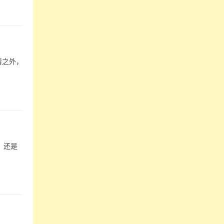
情之外，
，还是