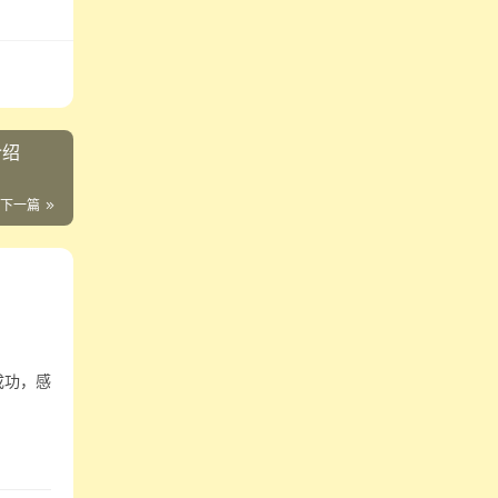
介绍
下一篇
成功，感