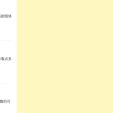
事剧情体
彩看点多
趣的可