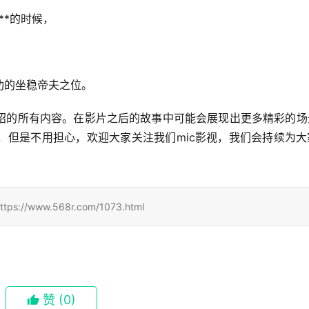
**的时候，
；
功的坐稳帝夫之位。
绍的所有内容。在影片之后的故事中可能会展现出更多精彩的场
，但是不用担心，欢迎大家关注我们mic影视，我们会持续为大
ww.568r.com/1073.html
赞
(0)