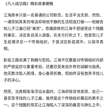
《凡人成功路》精彩故事梗概
江海原本只是一名普通的公司职员，生活平淡无奇，然而，
一通突如其来的电话却将他平静的生活彻底打破——他被告
知儿子江盎已经“离世”。悲痛欲绝的江海不愿接受这个残酷
的事实，决定亲自深入调查。在多方打听之下，他发现儿子
生前曾涉足一个传销组织，于是决定卧底其中，以探寻真
相。
卧底之路充满了荆棘与危险。江海不仅要面对传销组织内部
的严密监控与重重考验，还要忍受来自外界的误解与指责。
他无数次陷入困境，身心备受折磨，但始终没有放弃寻找儿
子的决心。
然而，当真相渐渐浮出水面时，江海却惊讶地发现，自己一
直苦苦寻找的儿子江盎，竟然是这个传销组织幕后的黑手之
一。这个残酷的现实让江海陷入了深深的痛苦与挣扎之中，