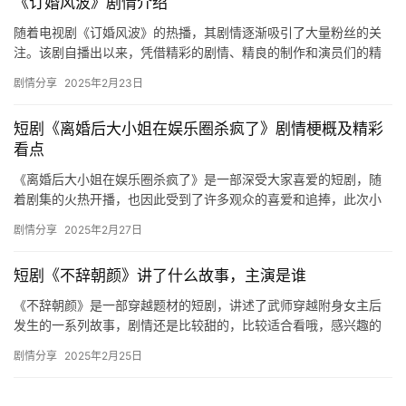
《订婚风波》剧情介绍
随着电视剧《订婚风波》的热播，其剧情逐渐吸引了大量粉丝的关
注。该剧自播出以来，凭借精彩的剧情、精良的制作和演员们的精
湛演技，赢得了观众的一致好评，并取得了收视率第一的成绩，成
剧情分享
2025年2月23日
为一部…
短剧《离婚后大小姐在娱乐圈杀疯了》剧情梗概及精彩
看点
《离婚后大小姐在娱乐圈杀疯了》是一部深受大家喜爱的短剧，随
着剧集的火热开播，也因此受到了许多观众的喜爱和追捧，此次小
编想和大家聊聊关于这部短剧的剧情内容，感兴趣的话快来码住这
剧情分享
2025年2月27日
篇文章…
短剧《不辞朝颜》讲了什么故事，主演是谁
《不辞朝颜》是一部穿越题材的短剧，讲述了武师穿越附身女主后
发生的一系列故事，剧情还是比较甜的，比较适合看哦，感兴趣的
可以看看！ 相府嫡女沈朝颜新婚夜***，武师穿越附身。 谢辞怀
剧情分享
2025年2月25日
疑…