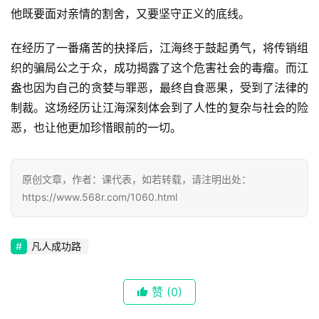
他既要面对亲情的割舍，又要坚守正义的底线。
在经历了一番痛苦的抉择后，江海终于鼓起勇气，将传销组
首
织的骗局公之于众，成功揭露了这个危害社会的毒瘤。而江
页
盎也因为自己的贪婪与罪恶，最终自食恶果，受到了法律的
制裁。这场经历让江海深刻体会到了人性的复杂与社会的险
📖
恶，也让他更加珍惜眼前的一切。
墨
语
原创文章，作者：课代表，如若转载，请注明出处：
https://www.568r.com/1060.html
文
集
凡人成功路
🔥
热
赞
(0)
榜