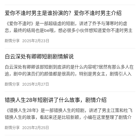
夜…
场
爱你不逢时男主是谁扮演的？爱你不逢时男主介绍
《爱你不逢时》是一部超级虐的短剧，讲述了乔予与薄寒时的虐
恋，最终的结局也是be哦，想必很多小伙伴想知道爱你不逢时男主
是谁扮演的，感兴趣的可以来看看！ 乔予（由翟一莹饰演） 薄寒时
剧情分享
2025年2月23日
（…
白云深处有卿卿短剧剧情解说
白云深处有卿卿该部短剧到底讲的是什么内容呢?居然有那么多人在
追，剧中的演员们的颜值都是很高的，特别是男女主，剧情引人入
胜，感兴趣的朋友们快来看看吧。 白云深处有卿卿短剧剧情解说
剧情分享
2025年2月27日
南…
错换人生28年短剧讲了什么故事，剧情介绍
《错换人生28年》是一部错换人生的短剧，讲述了男主江策和杜飞
错换人生的故事，看起来还是比较新颖，小编在这里整理了剧情介
绍，感兴趣的小伙伴可以来看看哦！ 杜家长工江德财偷偷的将自己
剧情分享
2025年2月25日
的…