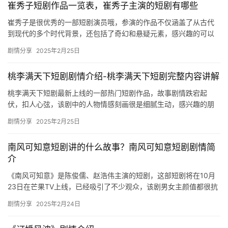
崔秀子短剧作品一览表，崔秀子主演的短剧有哪些
崔秀子是很优秀的一部短剧演员哦，参演的作品不仅涵盖了从古代
到现代的多个时代背景，还包括了奇幻和悬疑元素，感兴趣的可以
来看看作品一览表！ 1、三十岁爱情不期而遇 2、.盛宠情深我的闪…
剧情分享
2025年2月25日
桃李满天下短剧剧情介绍-桃李满天下短剧完整内容讲解
桃李满天下短剧最新上线的一部热门短剧作品，故事剧情跌宕起
伏，扣人心弦，该剧中的人物情感刻画很是细腻生动，感兴趣的朋
友们快来一起看看吧。 ​ 桃李满天下短剧剧情介绍 夜色深沉，日星
剧情分享
2025年2月25日
隐…
南风可知意短剧讲的什么故事？南风可知意短剧剧情简
介
《南风可知意》是陈俊儒、赵浩伟主演的短剧，这部短剧将在10月
23日在芒果TV上线，已经吸引了不少观众，该剧男女主颜值都很抗
打，剧情也十分精彩，大家快来看看这部剧的相关剧情介绍吧！ …
剧情分享
2025年2月24日