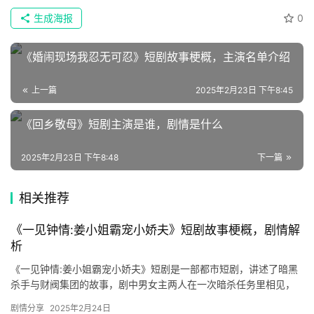
生成海报
0
速
登录
注册
递
《婚闹现场我忍无可忍》短剧故事梗概，主演名单介绍
🌱
上一篇
2025年2月23日 下午8:45
博
《回乡敬母》短剧主演是谁，剧情是什么
主
2025年2月23日 下午8:48
下一篇
星
选
相关推荐
🎬
《一见钟情:姜小姐霸宠小娇夫》短剧故事梗概，剧情解
析
短
《一见钟情:姜小姐霸宠小娇夫》短剧是一部都市短剧，讲述了暗黑
剧
杀手与财阀集团的故事，剧中男女主两人在一次暗杀任务里相见，
展开了一见钟情的故事。喜欢的小伙伴可以来看看。 姜南音，代号
剧
剧情分享
2025年2月24日