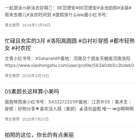
一起游泳🥽新泳衣好萌🩱：BE范德安#BE范德安#泳池拍照#泳装#
短
周末去哪儿#泳衣时间到 #度假穿什么lele酱小红书号：
剧
Blessed_leleIP属地：山东🈴🆔https://w…
博主推荐
2024年11月16日
剧
忙碌且充实的3月 #洛阳高圆圆 #白衬衫穿搭 #都市轻熟
场
女 #衬衣控
文青小红书号：XSshanshiIP属地：河南交个朋友天蝎座河南洛阳
https://www.xiaohongshu.com/user/profile/563a0db5c2bdeb0
…
博主推荐
2025年3月15日
05素颜长这样算小美吗
我抱琴而来小红书号：5432272321IP属地：江苏🌸05｜美术生｜
穿搭｜好物分享🌟喜欢活人感（素颜）🍎请勿盗图 唯一 🎺@啊啊啊
颖呀🍏谢谢大家的喜欢19岁时尚博主模特https…
博主推荐
2025年7月21日
拍照的这位，你长的有点美丽