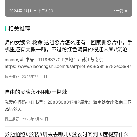
2024年11月11日 下午3:30
下一篇
🔥
热
相关推荐
榜
海的女鹅🐚 救命 这组照片怎么还有！回家删照片中，手
速
机里还有大概一吨，不过粉红色海真的很迷人💗#沉沦
登录
注册
在绝美的海边 #一起做大海的女儿
递
momo小红书号：111863270IP属地：江苏江苏南京
https://www.xiaohongshu.com/user/profile/5859f19782ec3944
d4fd…
🌱
博主推荐
2025年7月11日
博
自由的灵魂永不困顿于荆棘
主
我爱吃椰奶小红书号：26803080174IP属地：海南处女座海南三亚
星
品牌公关
https://www.xiaohongshu.com/user/profile/63231b2500…
选
博主推荐
2025年7月20日
泳池拍照#泳装#周末去哪儿#泳衣时间到 #度假穿什么
🎬