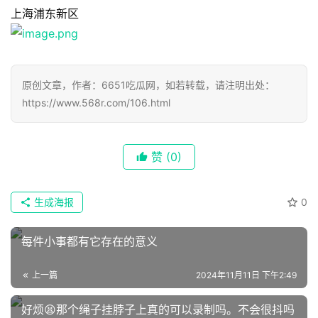
上海浦东新区
原创文章，作者：6651吃瓜网，如若转载，请注明出处：
https://www.568r.com/106.html
首
赞
(0)
页
生成海报
0
📖
墨
每件小事都有它存在的意义
语
上一篇
2024年11月11日 下午2:49
文
集
好烦😫那个绳子挂脖子上真的可以录制吗。不会很抖吗