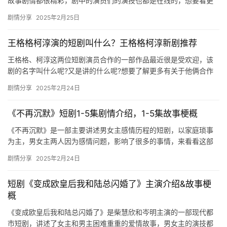
故事剧情都很精彩，剧中的演员们的演技也都是在线的，想要看更
多精彩内容的可以来看看下面的介绍。 相思不似相逢短剧剧情介绍
剧情分享
2025年2月25日
小…
王格格柯淳演的短剧叫什么？王格格柯淳新剧推荐
王格格、柯淳这两位短剧演员合作的一部作品最近很是受欢迎，该
剧的名字叫什么呢?又是讲的什么呢?想要了解更多有关于他俩合作
过的短剧作品的可以来mic影视看看吧。 王格格柯淳演的短剧叫什…
剧情分享
2025年2月24日
《不再沉默》短剧1-5集剧情介绍，1-5集故事梗概
《不再沉默》是一部主要讲述男女主感情历程的短剧，以家庭琐事
为主，男女主两人因为感情问题，影响了很多的事情，来看看这部
短剧1-5集的剧情是什么吧！ 在家中周扬正在对顾晓雅进行着无情
剧情分享
2025年2月24日
的…
短剧《变成欧皇后我和陆总闪婚了》主演介绍&故事梗
概
《变成欧皇后我和陆总闪婚了》是柴慧欣和岑明主演的一部现代都
市短剧，讲述了女主和男主困难重重的爱情故事，男女主的演技都