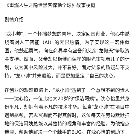
《重燃人生之隐世黑客惊艳全球》故事梗概
剧情介绍
“龙小帅”，一个怀揣梦想的青年，决定回国创业，他心中燃
烧着对人工智能（AI）的无限热情。为了实现这一宏伟蓝
图，他鼓起勇气，向在商界享有盛誉的父亲“龙傲天”争取资
金支持。然而，父亲却以稳健而保守的眼光审视着儿子的计
划，认为其中风险过大，并不看好。面对父亲的质疑与不支
持，“龙小帅”并未退缩，而是更加坚定了自己的决心。
在创业的艰难道路上，“龙小帅”遇到了一个意想不到的贵人
——沈心怡，一位比他大20岁的“保洁阿姨”。沈心怡虽然身
份平凡，却拥有着不凡的技术才华。每当“龙小帅”在项目中
遇到瓶颈，苦思冥想而不得其解时，这位每天在旁边默默扫
地的保洁阿姨总能以其独特的视角和丰富的经验，为他指点
迷津，帮助他解决一个个棘手的BUG。在沈心怡的帮助下，