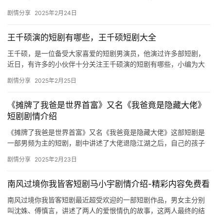
是很好的哦，感兴趣的可以来看看！ 《变成欧皇后我和陆总闪婚
剧情分享
2025年2月24日
了》主…
王千硕演的短剧有哪些，王千硕短剧大全
王千硕，是一位备受大家喜爱的短剧男演员，他演过许多部短剧，
近日，有许多的小伙伴十分关注王千硕演的短剧有哪些，小编为大
家带来了相关的内容介绍，感兴趣的话一定不容错过以下内容哦！
剧情分享
2025年2月25日
王千…
《摊牌了我爸是世界首富》又名《我爸竟是隐藏大佬》
短剧剧情介绍
《摊牌了我爸是世界首富》又名《我爸竟是隐藏大佬》这部短剧是
一部男频为主的短剧，剧中讲述了大佬退隐江湖之后，自己的孩子
逐渐长大，被同班里的人看不起，但有一天，发现了父亲的***，一
剧情分享
2025年2月23日
切…
南风过境你我皆客短剧马小宇剧情介绍-精彩内容免费看
南风过境你我皆客短剧最近超受欢迎的一部短剧作品，男女主分别
叫沈姝、傅慎言，讲述了两人的爱恨情仇的故事，这两人最终的结