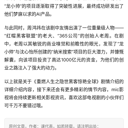
“龙小帅”的项目逐渐取得了突破性进展，最终成功研发出了
他们梦寐以求的AI产品。
与此同时，周鸿祎在该剧中友情出演了一位重量级人物——
“红帽黑客联盟”的老大、“365公司”的创始人老周。在剧
中，老周以其敏锐的商业嗅觉和前瞻性的眼光，发现了“龙
小帅”与沈心怡所创建的“纳米搜索”项目的巨大潜力，并慷慨
首
解囊，向该项目投资了高达1000亿元的资金，为他们的创
页
业之路注入了强大的动力。
📖
以上就是关于《重燃人生之隐世黑客惊艳全球》剧情介绍的
详细介绍内容，接下来还会有更多精彩的情节内容，mic影
墨
视将会持续更新相关影视资讯，喜欢这部电视剧的小伙伴们
语
可千万不要错过哦。
文
集
原创文章，作者：课代表，如若转载，请注明出处：