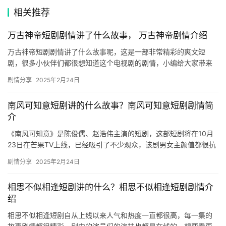
短
相关推荐
剧
万古神帝短剧剧情讲了什么故事， 万古神帝剧情介绍
剧
万古神帝短剧剧情讲了什么故事呢，这是一部非常精彩的爽文短
剧，很多小伙伴们都很想知道这个电视剧的剧情，小编给大家带来
场
了万古神帝剧情介绍，欢迎来一起看看吧！ ​ 《万古神帝》短剧的核
剧情分享
2025年2月24日
心…
南风可知意短剧讲的什么故事？南风可知意短剧剧情简
介
《南风可知意》是陈俊儒、赵浩伟主演的短剧，这部短剧将在10月
23日在芒果TV上线，已经吸引了不少观众，该剧男女主颜值都很抗
打，剧情也十分精彩，大家快来看看这部剧的相关剧情介绍吧！ …
剧情分享
2025年2月24日
相思不似相逢短剧讲的什么？相思不似相逢短剧剧情介
绍
相思不似相逢短剧自从上线以来人气和热度一直都很高，每一集的