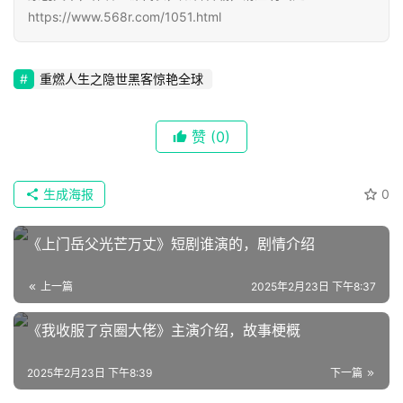
https://www.568r.com/1051.html
🔥
热
重燃人生之隐世黑客惊艳全球
榜
速
赞
(0)
登录
注册
递
生成海报
0
🌱
博
《上门岳父光芒万丈》短剧谁演的，剧情介绍
主
上一篇
2025年2月23日 下午8:37
星
《我收服了京圈大佬》主演介绍，故事梗概
选
2025年2月23日 下午8:39
下一篇
🎬