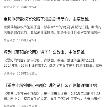
彩有趣，快来一起看看吧。 ​ 重生之我靠游戏发家致富短剧剧情介
剧情分享
2025年5月24日
绍…
宝贝乖禁欲权爷沦陷了短剧剧情简介，主演是谁
宝贝乖禁欲权爷沦陷了是一部非常***的“绝嗣”类型的短剧，剧情的
风格是偏甜宠的，看起来非常好嗑，很多小伙伴们都对剧情很感兴
趣，小编给大家带来了剧情简介还有主…
剧情分享
2025年2月24日
短剧《夏阳的轮回》讲了什么故事，主演是谁
《夏阳的轮回》是何健麒、许梦圆、徐尧、武潇等主演的短剧，于
2024年9月26日上线芒果TV，讲述了男女主曲折的爱情故事，感兴
趣的可以来看看详细的介绍哦！ 《夏阳的轮回》主演： 何建…
剧情分享
2025年2月25日
《重生七零神医小辣媳》讲的是什么？剧情详细介绍
《重生七零神医小辣媳》，是一部由王译磊、张启璇主演的年代短
剧，剧中女主有着重生的设定，重生年代为七零年代，今天小编想
和大家聊聊该短剧讲的是什么，下文是关于其剧情的详细介绍哦！
剧情分享
2025年5月25日