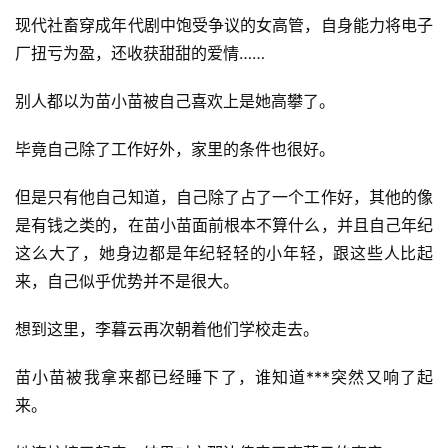
现代社畜穿成年代剧中饱受争议的女高管，自身能力将电子
厂扭亏为盈，还收获甜甜的爱情……
别人都以为苗小苗被自己喜欢上是她高攀了。
毕竟自己除了工作好外，家里的条件也很好。
但是只有他自己知道，自己除了占了一个工作好，其他的像
是有钱之类的，在苗小苗面前根本不算什么，并且自己年纪
这么大了，她身边都是年纪轻轻的小年轻，跟这些人比起
来，自己似乎优势并不是很大。
想到这里，李暮云再次朝着他们学校走去。
苗小苗被我拿来都已经睡下了，谁知道***突然又响了起
来。