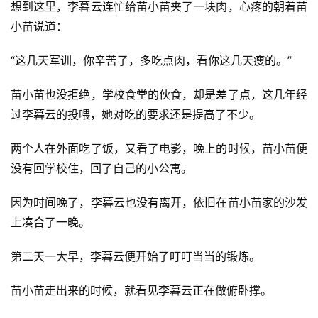
想到这里，李暮云连忙给苗小苗夹了一块肉，心疼的朝着苗
墨
小苗说道：
语
文
“这几天军训，你辛苦了，多吃点肉，看你这几天瘦的。”
集
苗小苗也没拒绝，学校食堂的伙食，却是差了点，这几年经
过李暮云的投喂，她对吃的要求还是提高了不少。
🔥
两个人在外面吃了饭，又看了电影，晚上的时候，苗小苗便
热
没有回学校住，回了自己的小公寓。
榜
速
因为时间晚了，李暮云也没有离开，依旧在苗小苗家的沙发
登录
注册
上凑合了一晚。
递
第二天一大早，李暮云便开始了叮叮当当的锻炼。
🌱
苗小苗走出来的时候，就看见李暮云正在做俯卧撑。
博