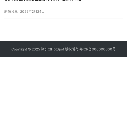
登录
注册
我的野蛮男友是最近正在热播的一个小短剧，内容是很有新意的讲
递
剧情分享
2025年2月24日
述人和狗狗的浪漫故事，小编给大家带来了我的野蛮男友短剧演员
表还有剧情故事，快来一起看看吧！ ​ 我的野蛮男友演员表 卢奂瑜…
🌱
博
主
Copyright © 2025 热引力HotSpot 版权所有
粤ICP备000000000号
星
选
🎬
短
剧
剧
场