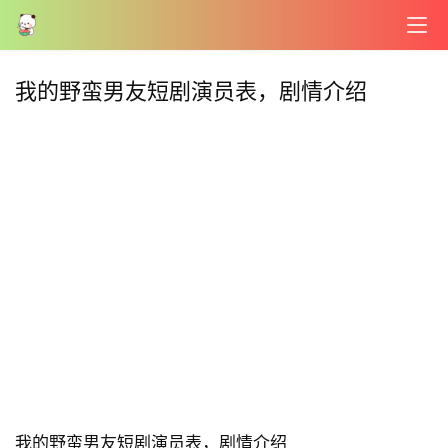
首
页
我的野蛮男友短剧演员表，剧情介绍
📖
墨
语
文
集
🔥
热
榜
我的野蛮男友短剧演员表，剧情介绍
速